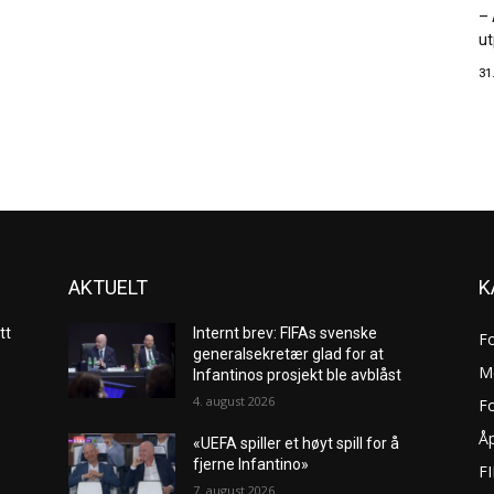
– 
ut
31
AKTUELT
K
tt
Internt brev: FIFAs svenske
F
generalsekretær glad for at
M
Infantinos prosjekt ble avblåst
4. august 2026
Fo
Åp
«UEFA spiller et høyt spill for å
fjerne Infantino»
F
7. august 2026