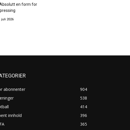
Absolutt en form for
pressing
. juli 2026
ATEGORIER
or abonnenter
904
eninger
538
tball
414
ent innhold
396
IFA
365