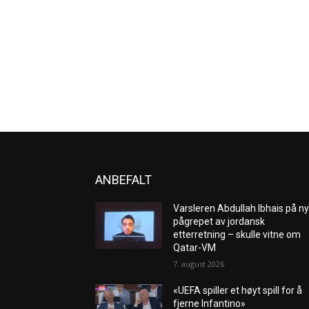
ANBEFALT
Varsleren Abdullah Ibhais på ny
pågrepet av jordansk
etterretning – skulle vitne om
Qatar-VM
7. august 2026
«UEFA spiller et høyt spill for å
fjerne Infantino»