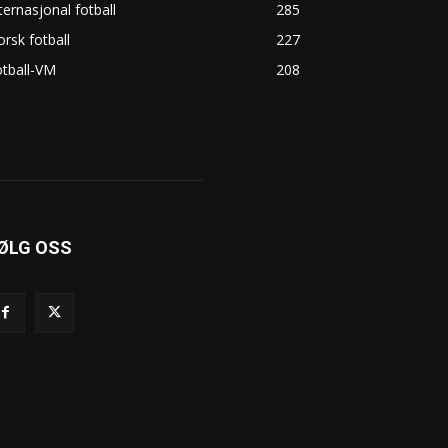
ternasjonal fotball
285
rsk fotball
227
tball-VM
208
ØLG OSS