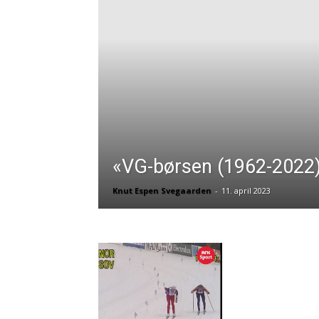
«VG-børsen (1962-2022
Knut Espen Svegaarden
-
11. april 2023