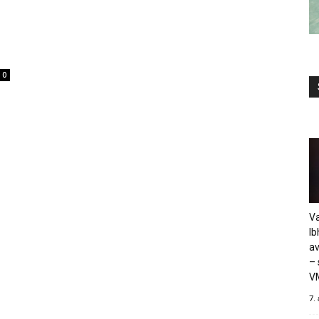
0
Va
Ib
av
– 
V
7.