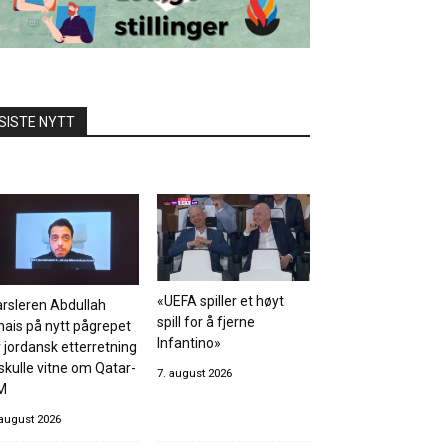
SISTE NYTT
«UEFA spiller et høyt
rsleren Abdullah
spill for å fjerne
hais på nytt pågrepet
Infantino»
 jordansk etterretning
skulle vitne om Qatar-
7. august 2026
M
 august 2026