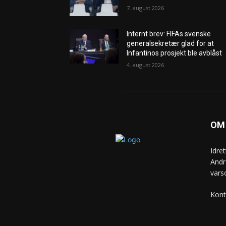
7. august 2026
Internt brev: FIFAs svenske
generalsekretær glad for at
Infantinos prosjekt ble avblåst
4. august 2026
OM
Idre
Andr
vars
Kont