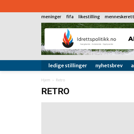
meninger
fifa
likestilling
menneskerett
ledige stillinger
nyhetsbrev
Hjem
Retro
RETRO