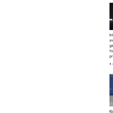
In
s
ge
fo
pr
4.
Kl