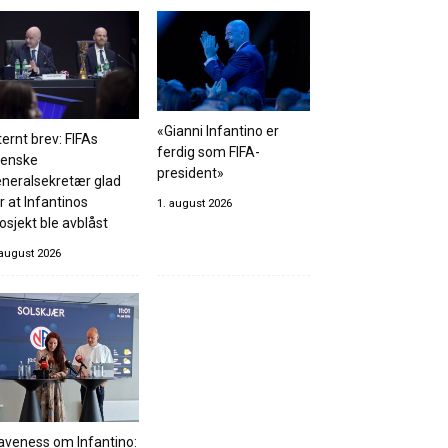
«Gianni Infantino er
ternt brev: FIFAs
ferdig som FIFA-
venske
president»
neralsekretær glad
r at Infantinos
1. august 2026
osjekt ble avblåst
 august 2026
aveness om Infantino: