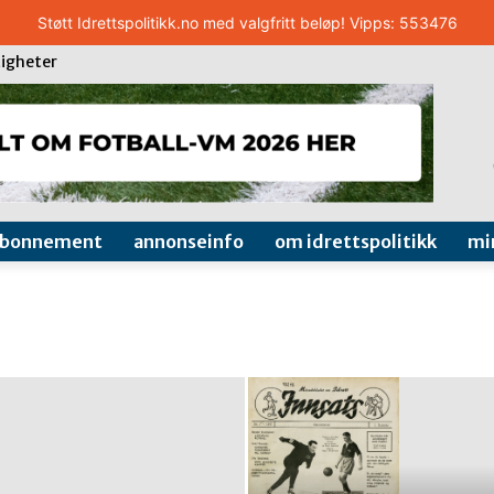
Støtt Idrettspolitikk.no med valgfritt beløp! Vipps: 553476
igheter
abonnement
annonseinfo
om idrettspolitikk
mi