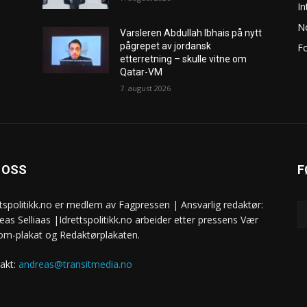
In
No
Varsleren Abdullah Ibhais på nytt
pågrepet av jordansk
Fo
etterretning – skulle vitne om
Qatar-VM
7. august 2026
 OSS
F
ttspolitikk.no er medlem av Fagpressen | Ansvarlig redaktør:
eas Selliaas |Idrettspolitikk.no arbeider etter pressens Vær
om-plakat og Redaktørplakaten.
akt:
andreas@transitmedia.no