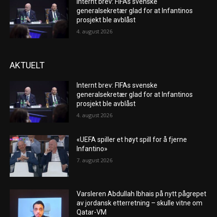
Internt brev: FIFAs svenske
generalsekretær glad for at Infantinos
prosjekt ble avblåst
4. august 2026
AKTUELT
Internt brev: FIFAs svenske
generalsekretær glad for at Infantinos
prosjekt ble avblåst
4. august 2026
«UEFA spiller et høyt spill for å fjerne
Infantino»
7. august 2026
Varsleren Abdullah Ibhais på nytt pågrepet
av jordansk etterretning – skulle vitne om
Qatar-VM