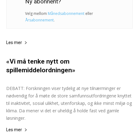
Ny abonnent?
Velg mellom
Månedsabonnement
eller
Årsabonnement
.
Les mer
«Vi må tenke nytt om
spillemiddelordningen»
Lisa Mari Watson
-
16. oktober 2024
0
DEBATT: Forskningen viser tydelig at nye tilnærminger er
nødvendig for å møte de store samfunnsutfordringene knyttet
til inaktivitet, sosial ulikhet, utenforskap, og ikke minst miljø og
klima. Da mener vi det er uheldig å holde fast ved gamle
løsninger.
Les mer