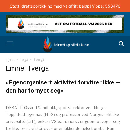
Støtt Idrettspolitikk.no med valgfritt beløp! Vipps: 553476
Hjem
Tags
Tverga
Emne: Tverga
«Egenorganisert aktivitet forvitrer ikke –
den har fornyet seg»
Lisa Mari Watson
-
8. september 2025
0
DEBATT: Øyvind Sandbakk, sportsdirektør ved Norges
Toppidrettsgymnas (NTG) og professor ved Norges arktiske
universitet (UiT), peker i VG på at norsk ungdom beveger seg
for lite, og at vi står overfor en tikkende helsebombe. Han