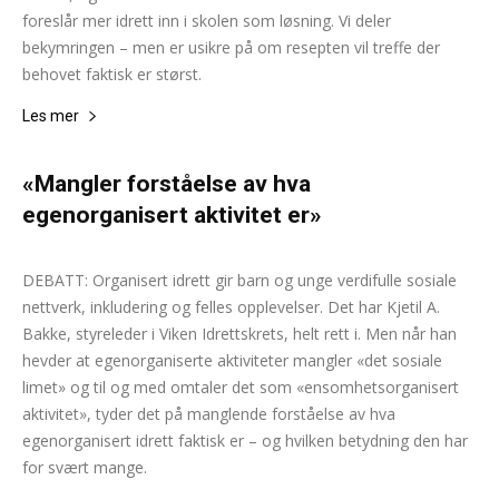
foreslår mer idrett inn i skolen som løsning. Vi deler
bekymringen – men er usikre på om resepten vil treffe der
behovet faktisk er størst.
Les mer
«Mangler forståelse av hva
egenorganisert aktivitet er»
Lisa Mari Watson
-
5. februar 2025
0
DEBATT: Organisert idrett gir barn og unge verdifulle sosiale
nettverk, inkludering og felles opplevelser. Det har Kjetil A.
Bakke, styreleder i Viken Idrettskrets, helt rett i. Men når han
hevder at egenorganiserte aktiviteter mangler «det sosiale
limet» og til og med omtaler det som «ensomhetsorganisert
aktivitet», tyder det på manglende forståelse av hva
egenorganisert idrett faktisk er – og hvilken betydning den har
for svært mange.