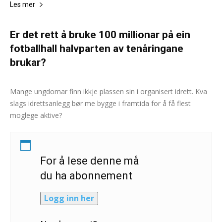
Les mer
Er det rett å bruke 100 millionar på ein
fotballhall halvparten av tenåringane
brukar?
Gjermund Erikstein-Midtbø
-
14. januar 2025
0
Mange ungdomar finn ikkje plassen sin i organisert idrett. Kva
slags idrettsanlegg bør me bygge i framtida for å få flest
moglege aktive?
For å lese denne må
du ha abonnement
Logg inn her