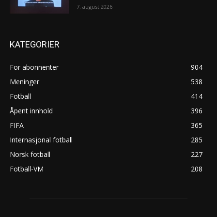
7. august 2026
KATEGORIER
For abonnenter
904
Meninger
538
Fotball
414
Åpent innhold
396
FIFA
365
Internasjonal fotball
285
Norsk fotball
227
Fotball-VM
208