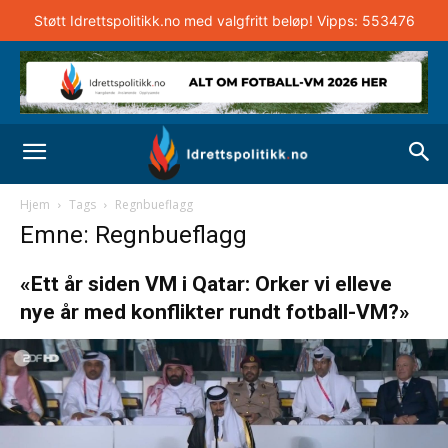
Støtt Idrettspolitikk.no med valgfritt beløp! Vipps: 553476
Hjem
Tags
Regnbueflagg
Emne: Regnbueflagg
«Ett år siden VM i Qatar: Orker vi elleve
nye år med konflikter rundt fotball-VM?»