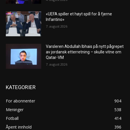
«UEFA spiller et høyt spill for å fjerne
Infantino»
7. august 2026
Varsleren Abdullah Ibhais på nytt pågrepet
av jordansk etterretning – skulle vitne om
Qatar-VM
7. august 2026
KATEGORIER
For abonnenter
904
Meninger
538
Fotball
414
Åpent innhold
396