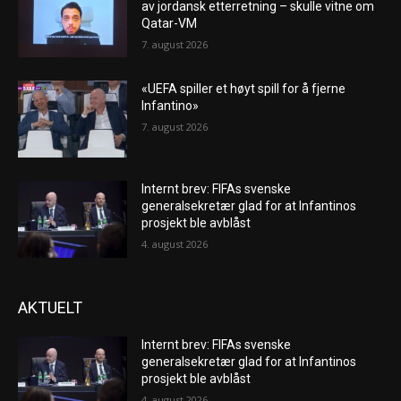
av jordansk etterretning – skulle vitne om
Qatar-VM
7. august 2026
«UEFA spiller et høyt spill for å fjerne
Infantino»
7. august 2026
Internt brev: FIFAs svenske
generalsekretær glad for at Infantinos
prosjekt ble avblåst
4. august 2026
AKTUELT
Internt brev: FIFAs svenske
generalsekretær glad for at Infantinos
prosjekt ble avblåst
4. august 2026