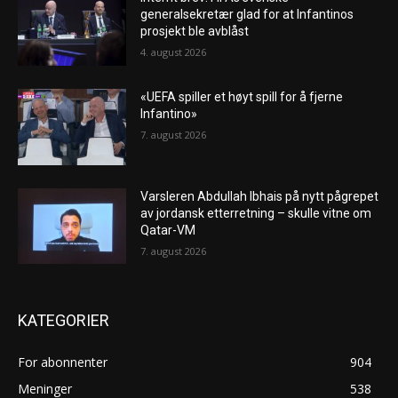
generalsekretær glad for at Infantinos
prosjekt ble avblåst
4. august 2026
«UEFA spiller et høyt spill for å fjerne
Infantino»
7. august 2026
Varsleren Abdullah Ibhais på nytt pågrepet
av jordansk etterretning – skulle vitne om
Qatar-VM
7. august 2026
KATEGORIER
For abonnenter
904
Meninger
538