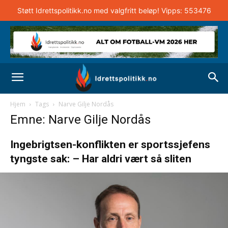
Støtt Idrettspolitikk.no med valgfritt beløp! Vipps: 553476
Hjem
Tags
Narve Gilje Nordås
Emne: Narve Gilje Nordås
Ingebrigtsen-konflikten er sportssjefens
tyngste sak: – Har aldri vært så sliten