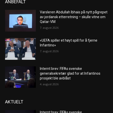
ANBEFALT
Varsleren Abdullah Ibhais på nytt pågrepet
av jordansk etterretning – skulle vitne om
Qatar-VM
7. august 2026
«UEFA spiller et høyt spill for å fjerne
Infantino»
7. august 2026
Internt brev: FIFAs svenske
generalsekretær glad for at Infantinos
prosjekt ble avblåst
4. august 2026
AKTUELT
Internt brev: FIFAs svenske