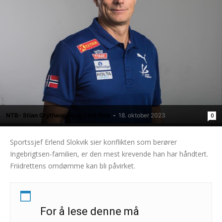
NTB- Stian Grythaugen og Lars Eide
-
18. oktober 2023
0
Sportssjef Erlend Slokvik sier konflikten som berører
Ingebrigtsen-familien, er den mest krevende han har håndtert.
Friidrettens omdømme kan bli påvirket.
For å lese denne må