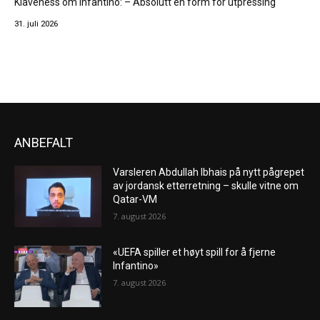
Klaveness om Infantino: – Absolutt en form for utpressing
31. juli 2026
ANBEFALT
Varsleren Abdullah Ibhais på nytt pågrepet
av jordansk etterretning – skulle vitne om
Qatar-VM
7. august 2026
«UEFA spiller et høyt spill for å fjerne
Infantino»
7. august 2026