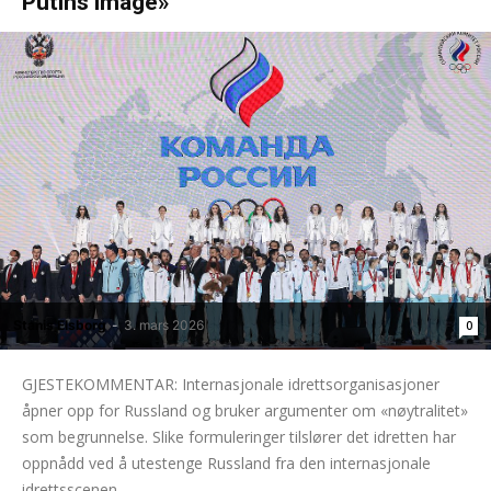
Putins image»
Stanis Elsborg
-
3. mars 2026
0
GJESTEKOMMENTAR: Internasjonale idrettsorganisasjoner
åpner opp for Russland og bruker argumenter om «nøytralitet»
som begrunnelse. Slike formuleringer tilslører det idretten har
oppnådd ved å utestenge Russland fra den internasjonale
idrettsscenen.