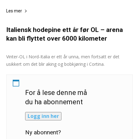
Les mer
Italiensk hodepine ett år før OL – arena
kan bli flyttet over 6000 kilometer
NTB -AP
-
6. februar 2025
0
Vinter-OL i Nord-Italia er ett år unna, men fortsatt er det
usikkert om det blir aking og bobkjøring i Cortina.
For å lese denne må
du ha abonnement
Logg inn her
Ny abonnent?