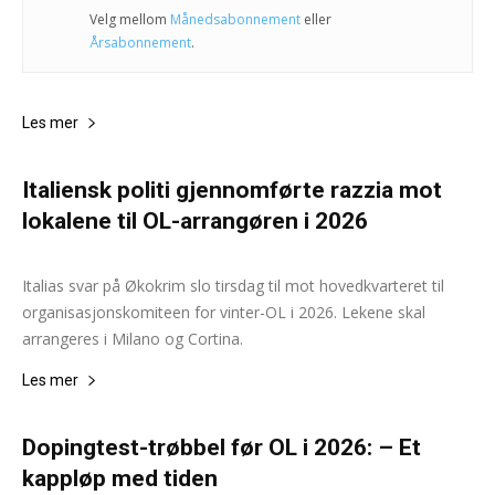
Velg mellom
Månedsabonnement
eller
Årsabonnement
.
Les mer
Italiensk politi gjennomførte razzia mot
lokalene til OL-arrangøren i 2026
NTB -AP
-
22. mai 2024
0
Italias svar på Økokrim slo tirsdag til mot hovedkvarteret til
organisasjonskomiteen for vinter-OL i 2026. Lekene skal
arrangeres i Milano og Cortina.
Les mer
Dopingtest-trøbbel før OL i 2026: – Et
kappløp med tiden