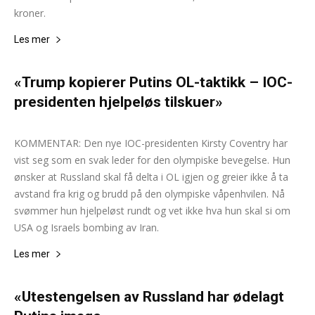
kroner.
Les mer
«Trump kopierer Putins OL-taktikk – IOC-
presidenten hjelpeløs tilskuer»
Andreas Selliaas
-
5. mars 2026
0
KOMMENTAR: Den nye IOC-presidenten Kirsty Coventry har
vist seg som en svak leder for den olympiske bevegelse. Hun
ønsker at Russland skal få delta i OL igjen og greier ikke å ta
avstand fra krig og brudd på den olympiske våpenhvilen. Nå
svømmer hun hjelpeløst rundt og vet ikke hva hun skal si om
USA og Israels bombing av Iran.
Les mer
«Utestengelsen av Russland har ødelagt