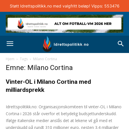
Støtt Idrettspolitikk.no med valgfritt beløp! Vipps: 553476
Hjem
Tags
Milano Cortina
Emne: Milano Cortina
Vinter-OL i Milano Cortina med
milliardsprekk
Andreas Selliaas
-
23. april 2026
0
Idrettspolitikk.no: Organisasjonskomiteen til vinter-OL i Milano
Cortina i 2026 står overfor et betydelig budsjettunderskudd.
Ifølge italienske medier anslås det at lekene vil gå med et
underskudd på rundt 310 millioner euro, nesten 3.4 milliarder