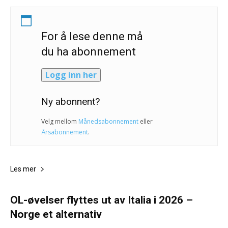
For å lese denne må
du ha abonnement
Logg inn her
Ny abonnent?
Velg mellom
Månedsabonnement
eller
Årsabonnement
.
Les mer
OL-øvelser flyttes ut av Italia i 2026 –
Norge et alternativ
Andreas Selliaas og NTB -Reuters
-
16. oktober 2023
0