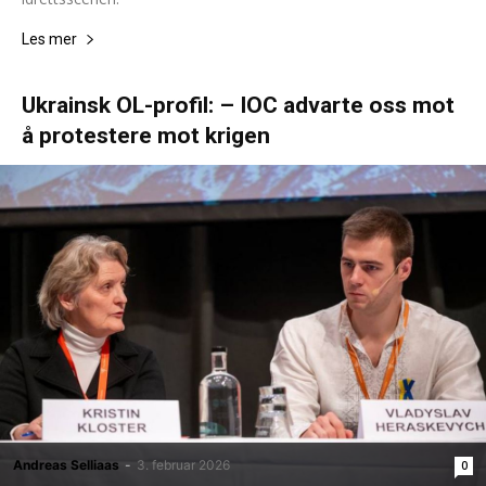
Les mer
Ukrainsk OL-profil: – IOC advarte oss mot
å protestere mot krigen
Andreas Selliaas
-
3. februar 2026
0