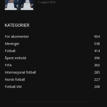
7. august 2026
KATEGORIER
For abonnenter
904
Meninger
538
Fotball
414
Åpent innhold
396
FIFA
365
Internasjonal fotball
285
Norsk fotball
227
Fotball-VM
208