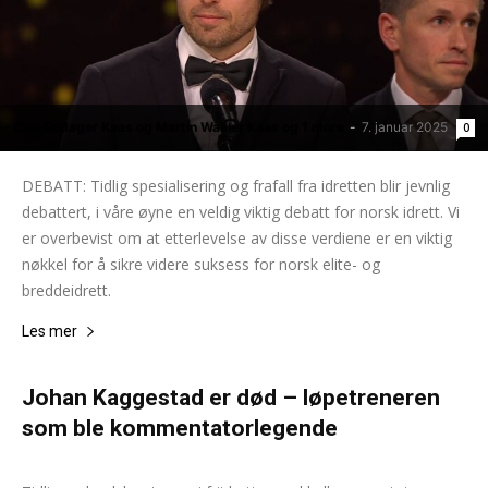
Carl Godager Kaas og Martin Waaler Kaas og 1 more
-
7. januar 2025
0
DEBATT: Tidlig spesialisering og frafall fra idretten blir jevnlig
debattert, i våre øyne en veldig viktig debatt for norsk idrett. Vi
er overbevist om at etterlevelse av disse verdiene er en viktig
nøkkel for å sikre videre suksess for norsk elite- og
breddeidrett.
Les mer
Johan Kaggestad er død – løpetreneren
som ble kommentatorlegende
Andreas Selliaas og NTB - Lars Eide
-
26. november 2024
0