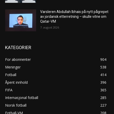
Varsleren Abdullah Ibhais på nytt pågrepet
av jordansk etterretning – skulle vitne om
Qatar-VM
7. august 2026
KATEGORIER
For abonnenter
904
Meninger
538
Fotball
414
Åpent innhold
396
FIFA
365
Internasjonal fotball
285
Norsk fotball
227
Fotball-VM
208