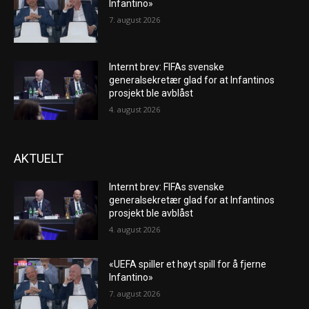
Infantino»
7. august 2026
Internt brev: FIFAs svenske
generalsekretær glad for at Infantinos
prosjekt ble avblåst
4. august 2026
AKTUELT
Internt brev: FIFAs svenske
generalsekretær glad for at Infantinos
prosjekt ble avblåst
4. august 2026
«UEFA spiller et høyt spill for å fjerne
Infantino»
7. august 2026