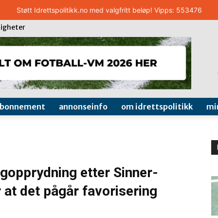
Støtt Idrettspolitikk.no med valgfritt beløp! Vipps: 553476
igheter
abonnement
annonseinfo
om idrettspolitikk
mi
ingopprydning etter Sinner-
er at det pågår favorisering
0