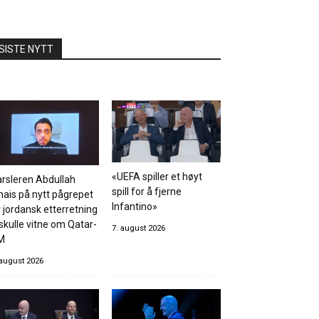
SISTE NYTT
«UEFA spiller et høyt
rsleren Abdullah
spill for å fjerne
hais på nytt pågrepet
Infantino»
 jordansk etterretning
skulle vitne om Qatar-
7. august 2026
M
 august 2026