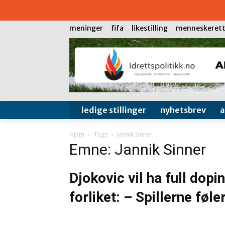
meninger
fifa
likestilling
menneskerett
ledige stillinger
nyhetsbrev
Hjem
Tags
Jannik Sinner
Emne: Jannik Sinner
Djokovic vil ha full dop
forliket: – Spillerne føl
NTB-AFP
-
17. februar 2025