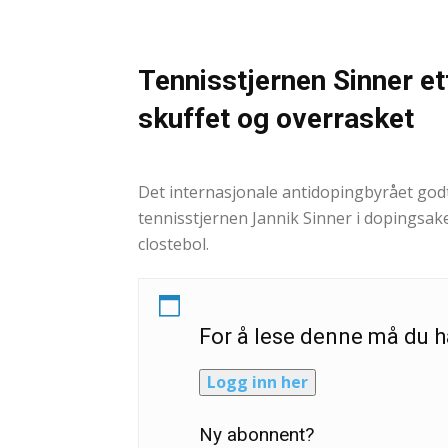
Tennisstjernen Sinner e
skuffet og overrasket
Andreas Selliaas og NTB
-
30. september 2024
Det internasjonale antidopingbyrået godta
tennisstjernen Jannik Sinner i dopingsa
clostebol.
For å lese denne må du
Logg inn her
Ny abonnent?