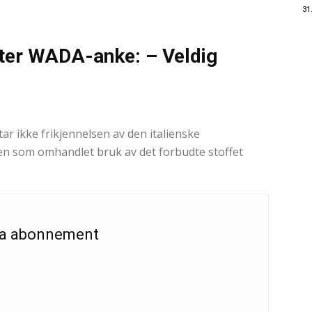
31
tter WADA-anke: – Veldig
0
r ikke frikjennelsen av den italienske
ken som omhandlet bruk av det forbudte stoffet
 ha abonnement