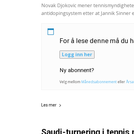
Novak Djokovic mener tennismyndigheten
antidopingsystem etter at Jannik Sinner
For å lese denne må du
Logg inn her
Ny abonnent?
Velg mellom
Månedsabonnement
eller
Års
Les mer
Saudi-turnering i tenni