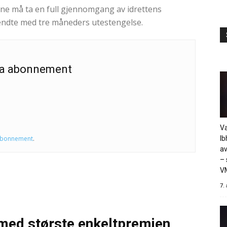
e må ta en full gjennomgang av idrettens
 endte med tre måneders utestengelse.
 ha abonnement
Va
Ib
abonnement
.
av
– 
V
7.
s med største enkeltpremien