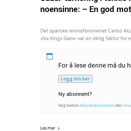
noensinne: – En god mot
NTB- Stian Grythaugen og Lars Eide
-
29. oktobe
Det spanske tennisfenomenet Carlos Alca
«Six Kings Slam» var en viktig faktor for 
For å lese denne må du
Logg inn her
Ny abonnent?
Velg mellom
Månedsabonnement
eller
Års
Les mer