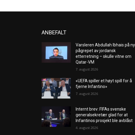
ANBEFALT
Varsleren Abdullah Ibhais på ny
pågrepet av jordansk
etterretning – skulle vitne om
Qatar-VM
7. august 2026
«UEFA spiller et høyt spill for å
fjerne Infantino»
7. august 2026
Internt brev: FIFAs svenske
generalsekretær glad for at
Infantinos prosjekt ble avblåst
4. august 2026