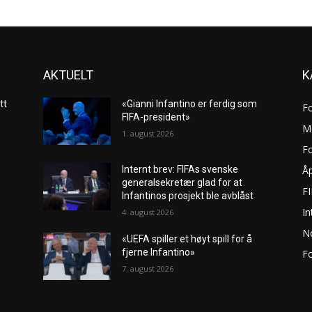
AKTUELT
K
tt
«Gianni Infantino er ferdig som
F
FIFA-president»
M
1. august 2026
Fo
Åp
Internt brev: FIFAs svenske
generalsekretær glad for at
F
Infantinos prosjekt ble avblåst
In
4. august 2026
No
«UEFA spiller et høyt spill for å
fjerne Infantino»
Fo
7. august 2026