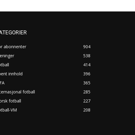
ATEGORIER
or abonnenter
904
eninger
538
tball
414
ent innhold
396
IFA
365
ternasjonal fotball
285
rsk fotball
227
tball-VM
208