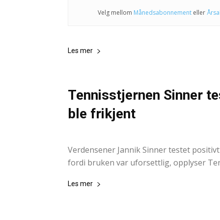
Velg mellom
Månedsabonnement
eller
Års
Les mer
Tennisstjernen Sinner tes
ble frikjent
NTB -AP
-
21. august 2024
Verdensener Jannik Sinner testet positivt
fordi bruken var uforsettlig, opplyser Te
Les mer