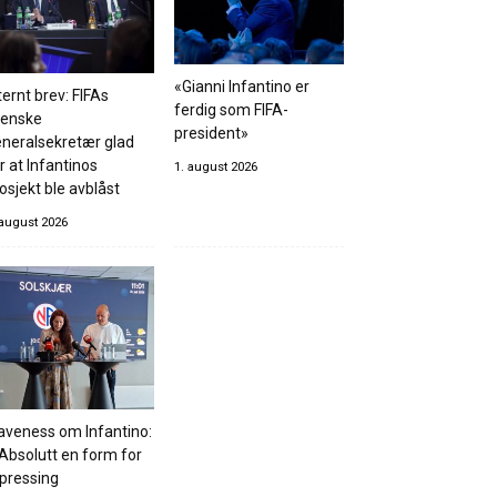
«Gianni Infantino er
ternt brev: FIFAs
ferdig som FIFA-
venske
president»
neralsekretær glad
r at Infantinos
1. august 2026
osjekt ble avblåst
 august 2026
aveness om Infantino:
Absolutt en form for
pressing