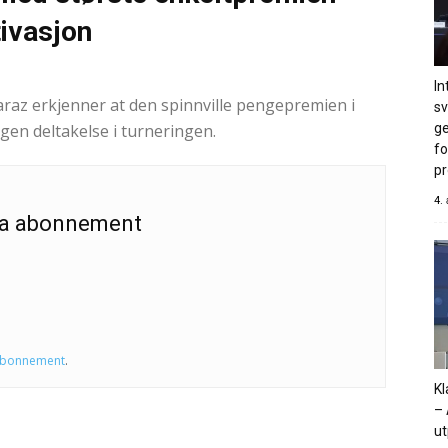
ivasjon
r 2024
0
In
raz erkjenner at den spinnville pengepremien i
s
ge
egen deltakelse i turneringen.
fo
pr
4.
 ha abonnement
abonnement
.
Kl
– 
ut