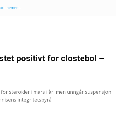
abonnement
.
tet positivt for clostebol –
0
 for steroider i mars i år, men unngår suspensjon
nnisens integritetsbyrå.