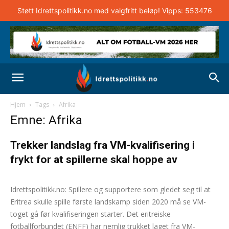
Støtt Idrettspolitikk.no med valgfritt beløp! Vipps: 553476
Hjem
Tags
Afrika
Emne: Afrika
Trekker landslag fra VM-kvalifisering i
frykt for at spillerne skal hoppe av
Andreas Selliaas
-
24. november 2023
0
Idrettspolitikk.no: Spillere og supportere som gledet seg til at
Eritrea skulle spille første landskamp siden 2020 må se VM-
toget gå før kvalifiseringen starter. Det eritreiske
fotballforbundet (ENFF) har nemlig trukket laget fra VM-