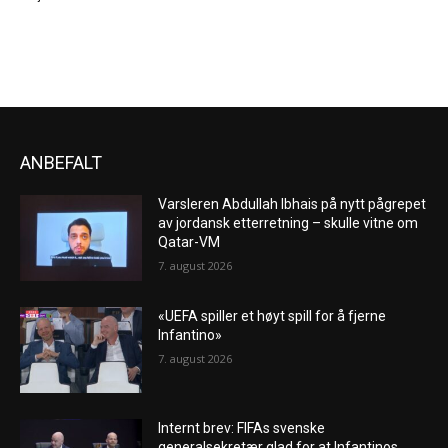
ANBEFALT
Varsleren Abdullah Ibhais på nytt pågrepet
av jordansk etterretning – skulle vitne om
Qatar-VM
7. august 2026
«UEFA spiller et høyt spill for å fjerne
Infantino»
7. august 2026
Internt brev: FIFAs svenske
generalsekretær glad for at Infantinos