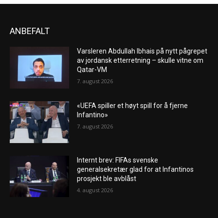
ANBEFALT
Varsleren Abdullah Ibhais på nytt pågrepet
av jordansk etterretning – skulle vitne om
Qatar-VM
7. august 2026
«UEFA spiller et høyt spill for å fjerne
Infantino»
7. august 2026
Internt brev: FIFAs svenske
generalsekretær glad for at Infantinos
prosjekt ble avblåst
4. august 2026