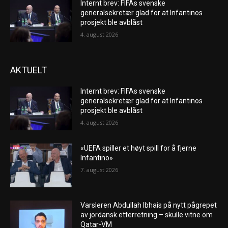
Internt brev: FIFAs svenske
generalsekretær glad for at Infantinos
prosjekt ble avblåst
4. august 2026
AKTUELT
Internt brev: FIFAs svenske
generalsekretær glad for at Infantinos
prosjekt ble avblåst
4. august 2026
«UEFA spiller et høyt spill for å fjerne
Infantino»
7. august 2026
Varsleren Abdullah Ibhais på nytt pågrepet
av jordansk etterretning – skulle vitne om
Qatar-VM