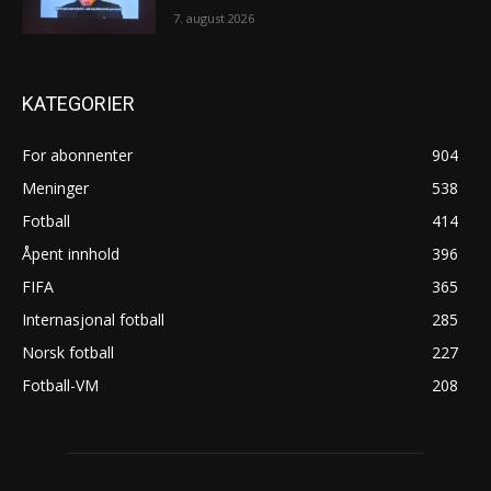
7. august 2026
KATEGORIER
For abonnenter
904
Meninger
538
Fotball
414
Åpent innhold
396
FIFA
365
Internasjonal fotball
285
Norsk fotball
227
Fotball-VM
208