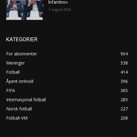
Infantino»
7. august 2026
KATEGORIER
For abonnenter
904
Meninger
538
Fotball
414
Åpent innhold
396
FIFA
365
Internasjonal fotball
285
Norsk fotball
227
Fotball-VM
208