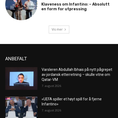
Klaveness om Infantino: – Absolutt
en form for utpressing
Vis mer
ANBEFALT
Varsleren Abdullah Ibhais på nytt pågrepet
av jordansk etterretning – skulle vitne om
Qatar-VM
7. august 2026
«UEFA spiller et høyt spill for å fjerne
Infantino»
7. august 2026