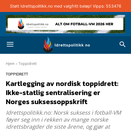
Støtt Idrettspolitikk.no med valgfritt beløp! Vipps: 553476
Hjem
Toppidrett
TOPPIDRETT
Kartlegging av nordisk toppidrett:
Ikke-statlig sentralisering er
Norges suksessoppskrift
Idrettspolitikk.no: Norsk suksess i fotball-VM
føyer seg inn i rekken av mange norske
idrettsbragder de siste årene, og gjør at