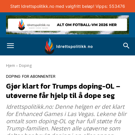
Støtt Idrettspolitikk.no med valgfritt beløp! Vipps: 553476
Hjem
Doping
DOPING
FOR ABONNENTER
Gjør klart for Trumps doping-OL –
utøverne får hjelp til å dope seg
Idrettspolitikk.no: Denne helgen er det klart
for Enhanced Games i Las Vegas. Lekene blir
omtalt som doping-OL og har full støtte fra
Trump-familien. Nesten alle utøverne som