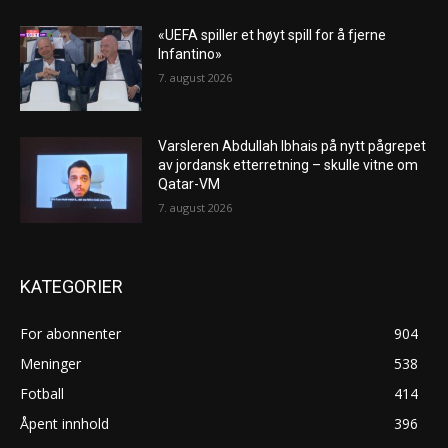
«UEFA spiller et høyt spill for å fjerne
Infantino»
7. august 2026
Varsleren Abdullah Ibhais på nytt pågrepet
av jordansk etterretning – skulle vitne om
Qatar-VM
7. august 2026
KATEGORIER
For abonnenter
904
Meninger
538
Fotball
414
Åpent innhold
396