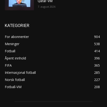
Qatar-VM
7. august 2026
KATEGORIER
For abonnenter
904
Meninger
538
Fotball
414
Åpent innhold
396
FIFA
365
Internasjonal fotball
285
Norsk fotball
227
Fotball-VM
208