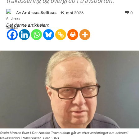
trakassering og overgrep i travsporten.
Av
Andreas Selliaas
0
19. mai 2026
Del denne artikkelen:
Svein Morten Buer i Det Norske Travselskap går av etter avsløringer om seksuell
trakassering i travsporten. Foto: DNT.