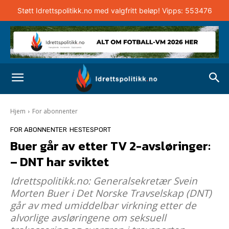
Støtt Idrettspolitikk.no med valgfritt beløp! Vipps: 553476
Hjem
For abonnenter
FOR ABONNENTER
HESTESPORT
Buer går av etter TV 2-avsløringer:
– DNT har sviktet
Idrettspolitikk.no: Generalsekretær Svein
Morten Buer i Det Norske Travselskap (DNT)
går av med umiddelbar virkning etter de
alvorlige avsløringene om seksuell