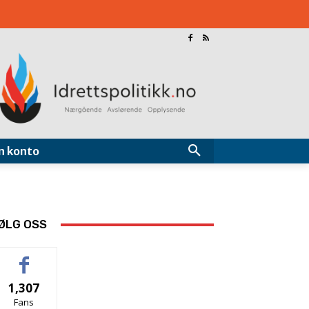
n konto
ØLG OSS
1,307
Fans