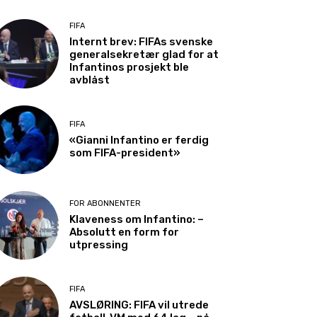
FIFA
Internt brev: FIFAs svenske
generalsekretær glad for at
Infantinos prosjekt ble
avblåst
FIFA
«Gianni Infantino er ferdig
som FIFA-president»
FOR ABONNENTER
Klaveness om Infantino: –
Absolutt en form for
utpressing
FIFA
AVSLØRING: FIFA vil utrede