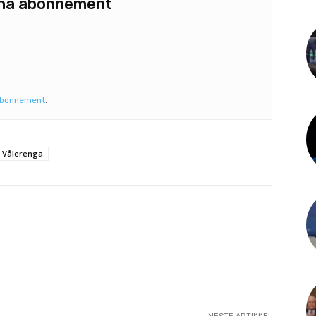
u ha abonnement
abonnement
.
Vålerenga