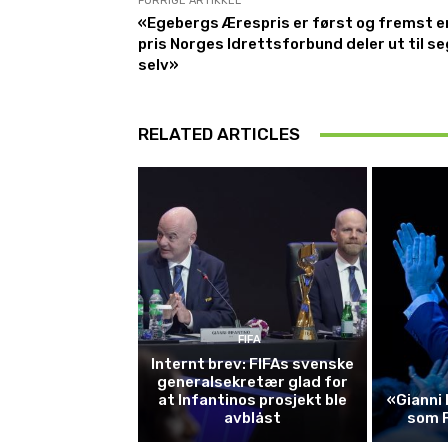
FORRIGE ARTIKKEL
«Egebergs Ærespris er først og fremst e
pris Norges Idrettsforbund deler ut til se
selv»
RELATED ARTICLES
FIFA
Internt brev: FIFAs svenske
generalsekretær glad for
at Infantinos prosjekt ble
«Gianni 
avblåst
som 