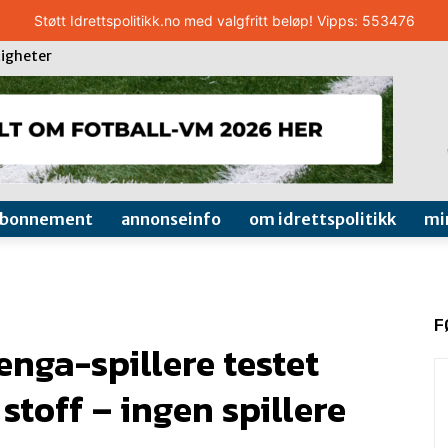
Støtt Idrettspolitikk.no med valgfritt beløp! Vipps: 553476
igheter
abonnement
annonseinfo
om idrettspolitikk
mi
F
enga-spillere testet
 stoff – ingen spillere