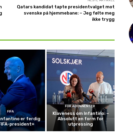
NESTE ARTIKKEL
n
Qatars kandidat tapte presidentvalget mot
g
svenske på hjemmebane: – Jeg følte meg
ikke trygg
FOR ABONNENTER
FIFA
Klaveness om Infantino: –
Infantino er ferdig
Absolutt en form for
FIFA-president»
utpressing