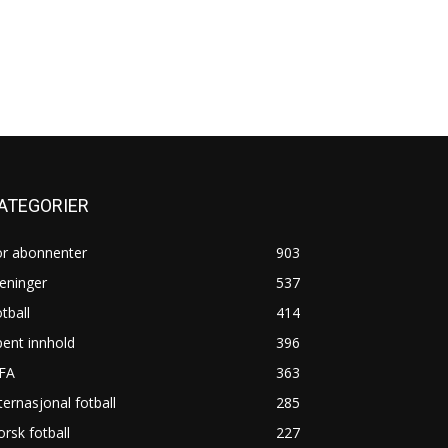
ATEGORIER
or abonnenter
903
eninger
537
tball
414
ent innhold
396
IFA
363
ternasjonal fotball
285
rsk fotball
227