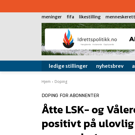
meninger
fifa
likestilling
menneskerett
ledige stillinger
nyhetsbrev
Hjem
Doping
DOPING
FOR ABONNENTER
Åtte LSK- og Våler
positivt på ulovlig