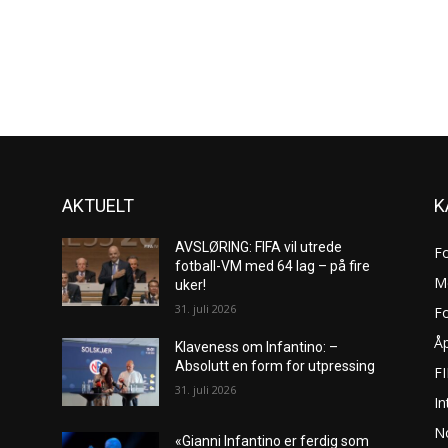
AKTUELT
K
AVSLØRING: FIFA vil utrede
F
fotball-VM med 64 lag – på fire
M
uker!
31. juli 2026
Fo
Åp
Klaveness om Infantino: –
Absolutt en form for utpressing
F
31. juli 2026
In
No
«Gianni Infantino er ferdig som