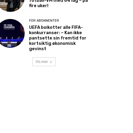
fotball-VM med 64 lag – på
fire uker!
FOR ABONNENTER
UEFA boikotter alle FIFA-
konkurranser: – Kan ikke
pantsette sin fremtid for
kortsiktig økonomisk
gevinst
Vis mer