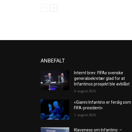
ANBEFALT
Internt brev: FIFAs svenske
generalsekretær glad for at
Infantinos prosjekt ble avblåst
4. august 2026
«Gianni Infantino er ferdig som
FIFA-president»
1. august 2026
Klaveness om Infantino: –