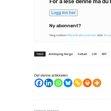
For å lese denne må d
Logg inn her
Ny abonnent?
Velg mellom
Månedsabonnement
eller
Års
TAGS
Antidoping Norge
Fotball
LSK
NFF
Del denne artikkelen: