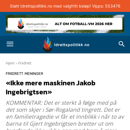
Støtt Idrettspolitikk.no med valgfritt beløp! Vipps: 553476
Hjem
Friidrett
FRIIDRETT
MENINGER
«Ikke mere maskinen Jakob
Ingebrigtsen»
KOMMENTAR: Det er sterkt å følge med på
det som skjer i Sør-Rogaland tingrett. Det er
en familietragedie vi får et innblikk i når to av
barna til Gjert Ingebrigtsen bretter ut om