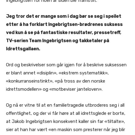
Ingebrigtsen for noen år siden ble framstilt.
Jeg tror det er mange som i dag bør se seg i speilet
etter å ha forklart Ingebrigtsen-brødrenes suksess
ved kun å se på fantastiske resultater, pressetreff,
TV-serien Team Ingebrigtsen og takketaler på
Idrettsgallaen.
Ord og beskrivelser som går igjen for å beskrive suksessen
er blant annet «disiplin», «ekstrem systematikk»,
«konkurranseinstinkt», «på tross av den norske
idrettsmodellen» og «motbeviser janteloven».
Og nå er vitne til at en familietragedie utbroderes seg i all
offentlighet, og der vi får høre at all idrettsglede er borte,
at Jakob Ingebrigtsen konsekvent kaller sin far «tiltalte»,
sier at han har vært «en maskin som presterer når jeg blir