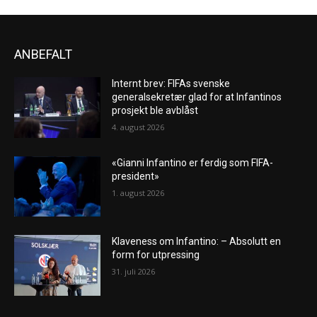
ANBEFALT
Internt brev: FIFAs svenske
generalsekretær glad for at Infantinos
prosjekt ble avblåst
4. august 2026
«Gianni Infantino er ferdig som FIFA-
president»
1. august 2026
Klaveness om Infantino: – Absolutt en
form for utpressing
31. juli 2026