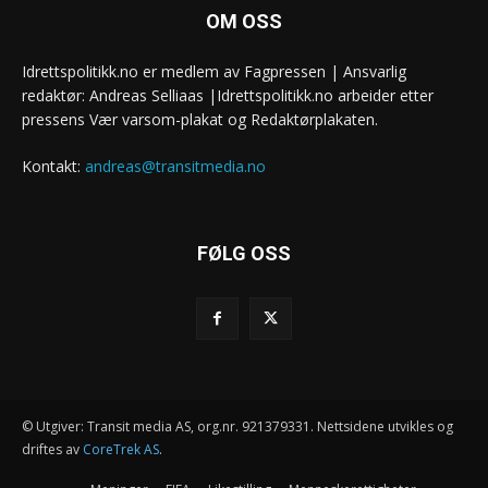
OM OSS
Idrettspolitikk.no er medlem av Fagpressen | Ansvarlig
redaktør: Andreas Selliaas |Idrettspolitikk.no arbeider etter
pressens Vær varsom-plakat og Redaktørplakaten.
Kontakt:
andreas@transitmedia.no
FØLG OSS
© Utgiver: Transit media AS, org.nr. 921379331. Nettsidene utvikles og
driftes av
CoreTrek AS
.