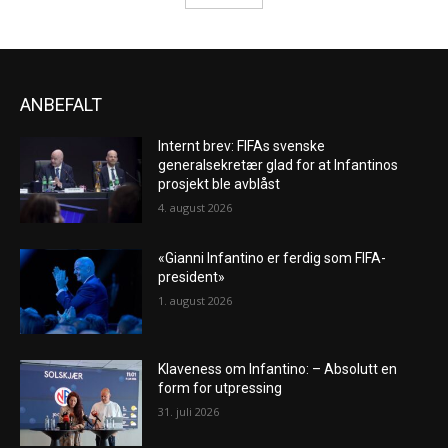
ANBEFALT
Internt brev: FIFAs svenske
generalsekretær glad for at Infantinos
prosjekt ble avblåst
4. august 2026
«Gianni Infantino er ferdig som FIFA-
president»
1. august 2026
Klaveness om Infantino: – Absolutt en
form for utpressing
31. juli 2026