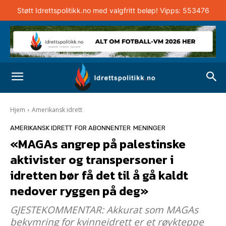
Støtt Idrettspolitikk.no med valgfritt beløp! Vipps: 553476
Hjem
Amerikansk idrett
AMERIKANSK IDRETT
FOR ABONNENTER
MENINGER
«MAGAs angrep på palestinske
aktivister og transpersoner i
idretten bør få det til å gå kaldt
nedover ryggen på deg»
GJESTEKOMMENTAR: Akkurat som MAGAs
bekymring for kvinneidrett er et røykteppe