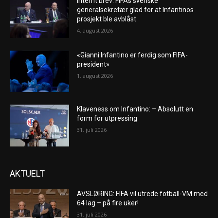
Internt brev: FIFAs svenske
generalsekretær glad for at Infantinos
prosjekt ble avblåst
4. august 2026
«Gianni Infantino er ferdig som FIFA-
president»
1. august 2026
Klaveness om Infantino: – Absolutt en
form for utpressing
31. juli 2026
AKTUELT
AVSLØRING: FIFA vil utrede fotball-VM med
64 lag – på fire uker!
31. juli 2026