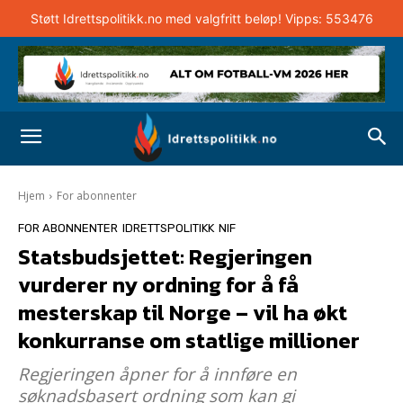
Støtt Idrettspolitikk.no med valgfritt beløp! Vipps: 553476
Hjem
For abonnenter
FOR ABONNENTER
IDRETTSPOLITIKK
NIF
Statsbudsjettet: Regjeringen
vurderer ny ordning for å få
mesterskap til Norge – vil ha økt
konkurranse om statlige millioner
Regjeringen åpner for å innføre en
søknadsbasert ordning som kan gi