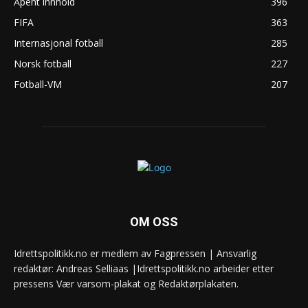
Åpent innhold
396
FIFA
363
Internasjonal fotball
285
Norsk fotball
227
Fotball-VM
207
OM OSS
Idrettspolitikk.no er medlem av Fagpressen | Ansvarlig
redaktør: Andreas Selliaas |Idrettspolitikk.no arbeider etter
pressens Vær varsom-plakat og Redaktørplakaten.