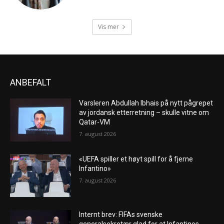
Vis mer
ANBEFALT
Varsleren Abdullah Ibhais på nytt pågrepet
av jordansk etterretning – skulle vitne om
Qatar-VM
7. august 2026
«UEFA spiller et høyt spill for å fjerne
Infantino»
7. august 2026
Internt brev: FIFAs svenske