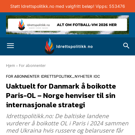
Støtt Idrettspolitikk.no med valgfritt beløp! Vipps: 553476
Hjem
For abonnenter
FOR ABONNENTER
IDRETTSPOLITIKK_NYHETER
IOC
Uaktuelt for Danmark å boikotte
Paris-OL – Norge henviser til sin
internasjonale strategi
Idrettspolitikk.no: De baltiske landene
vurderer å boikotte OL i Paris i 2024 sammen
med Ukraina hvis russere og belarusere får