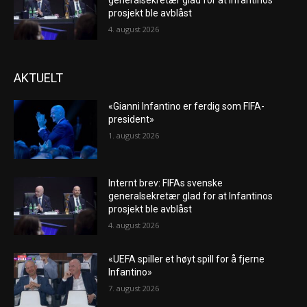
generalsekretær glad for at Infantinos
prosjekt ble avblåst
4. august 2026
AKTUELT
«Gianni Infantino er ferdig som FIFA-
president»
1. august 2026
Internt brev: FIFAs svenske
generalsekretær glad for at Infantinos
prosjekt ble avblåst
4. august 2026
«UEFA spiller et høyt spill for å fjerne
Infantino»
7. august 2026