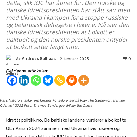
delta, slik IOC har åpnet for. Den norske og
danske idrettspresidenten har stått sammen
med Ukraina i kampen for å stoppe russiske
og belarusisk deltagelse i lekene. Nå sier den
danske idrettspresidenten at boikott er
uaktuelt og den norske presidenten antyder
at boikott sitter langt inne.
Av
Andreas Selliaas
0
2. februar 2023
Del denne artikkelen:
Hans Natorp snakker om krigens konsekvenser på Play The Game-konferansen i
Odense i 2022 Foto: Thomas Søndergaard/Play the Game
Idrettspolitikk.no: De baltiske landene vurderer å boikotte
OL i Paris i 2024 sammen med Ukraina hvis russere og
belarusere får delta, slik IOC har åpnet for. Den norske og