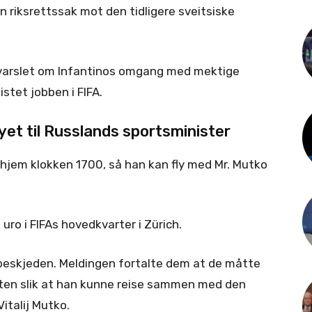
en riksrettssak mot den tidligere sveitsiske
r varslet om Infantinos omgang med mektige
stet jobben i FIFA.
et til Russlands sportsminister
ns hjem klokken 1700, så han kan fly med Mr. Mutko
uro i FIFAs hovedkvarter i Zürich.
beskjeden. Meldingen fortalte dem at de måtte
nten slik at han kunne reise sammen med den
italij Mutko.