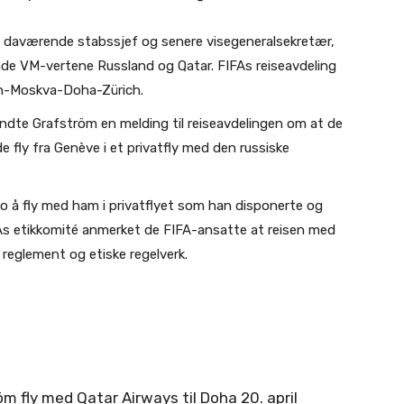
ans daværende stabssjef og senere visegeneralsekretær,
e VM-vertene Russland og Qatar. FIFAs reiseavdeling
rich-Moskva-Doha-Zürich.
 sendte Grafström en melding til reiseavdelingen om at de
e de fly fra Genève i et privatfly med den russiske
o å fly med ham i privatflyet som han disponerte og
s etikkomité anmerket de FIFA-ansatte at reisen med
 reglement og etiske regelverk.
m fly med Qatar Airways til Doha 20. april