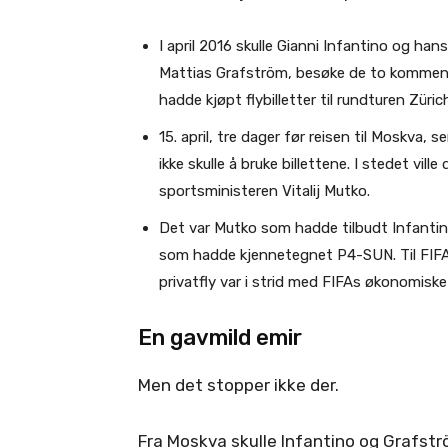
I april 2016 skulle Gianni Infantino og h
Mattias Grafström, besøke de to kommend
hadde kjøpt flybilletter til rundturen Zü
15. april, tre dager før reisen til Moskva,
ikke skulle å bruke billettene. I stedet vill
sportsministeren Vitalij Mutko.
Det var Mutko som hadde tilbudt Infantin
som hadde kjennetegnet P4-SUN. Til FIFA
privatfly var i strid med FIFAs økonomiske
En gavmild emir
Men det stopper ikke der.
Fra Moskva skulle Infantino og Grafströ