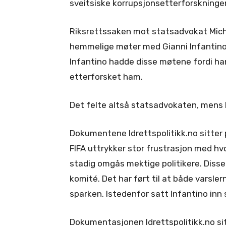
sveitsiske korrupsjonsetterforskninge
Riksrettssaken mot statsadvokat Micha
hemmelige møter med Gianni Infantino o
Infantino hadde disse møtene fordi han
etterforsket ham.
Det felte altså statsadvokaten, mens 
Dokumentene Idrettspolitikk.no sitter 
FIFA uttrykker stor frustrasjon med hv
stadig omgås mektige politikere. Disse
komité. Det har ført til at både varsler
sparken. Istedenfor satt Infantino inn 
Dokumentasjonen Idrettspolitikk.no sit