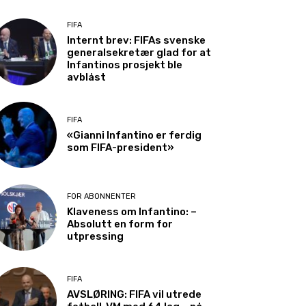
FIFA
Internt brev: FIFAs svenske
generalsekretær glad for at
Infantinos prosjekt ble
avblåst
FIFA
«Gianni Infantino er ferdig
som FIFA-president»
FOR ABONNENTER
Klaveness om Infantino: –
Absolutt en form for
utpressing
FIFA
AVSLØRING: FIFA vil utrede