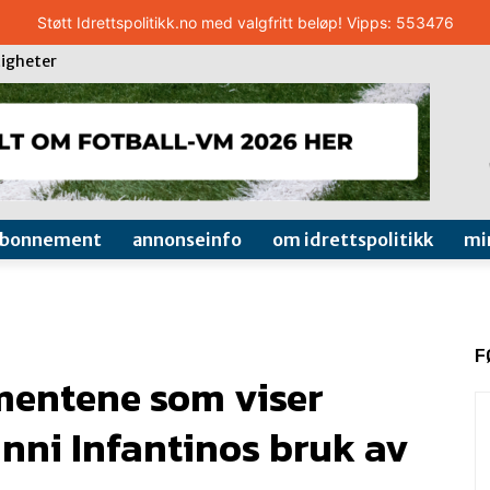
Støtt Idrettspolitikk.no med valgfritt beløp! Vipps: 553476
igheter
abonnement
annonseinfo
om idrettspolitikk
mi
F
entene som viser
nni Infantinos bruk av