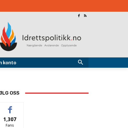
n konto
ØLG OSS
1,307
Fans