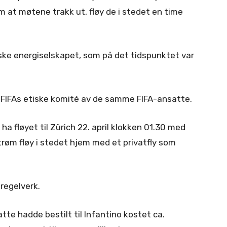
m at møtene trakk ut, fløy de i stedet en time
iske energiselskapet, som på det tidspunktet var
l FIFAs etiske komité av de samme FIFA-ansatte.
ha fløyet til Zürich 22. april klokken 01.30 med
røm fløy i stedet hjem med et privatfly som
 regelverk.
tte hadde bestilt til Infantino kostet ca.