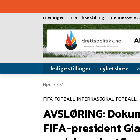
meninger
fifa
likestilling
menneskerett
ledige stillinger
nyhetsbrev
Hjem
FIFA
FIFA
FOTBALL
INTERNASJONAL FOTBALL
AVSLØRING: Dokum
FIFA-president Gia