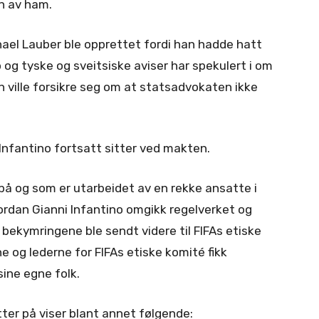
n av ham.
el Lauber ble opprettet fordi han hadde hatt
g tyske og sveitsiske aviser har spekulert i om
 ville forsikre seg om at statsadvokaten ikke
Infantino fortsatt sitter ved makten.
på og som er utarbeidet av en rekke ansatte i
ordan Gianni Infantino omgikk regelverket og
 bekymringene ble sendt videre til FIFAs etiske
ne og lederne for FIFAs etiske komité fikk
sine egne folk.
ter på viser blant annet følgende: