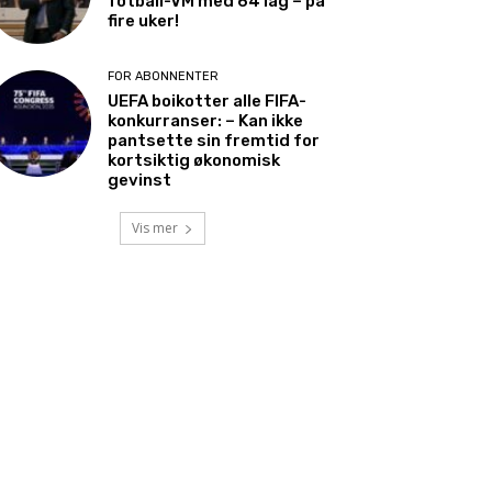
fotball-VM med 64 lag – på
fire uker!
FOR ABONNENTER
UEFA boikotter alle FIFA-
konkurranser: – Kan ikke
pantsette sin fremtid for
kortsiktig økonomisk
gevinst
Vis mer