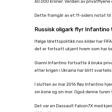
60.000 kroner. Verdien av privatflyene e
Dette framgår av et 11-siders notat til
Russisk oligark flyr Infantino 
Ifølge Idrettspolitikk.nos kilder har FIF
det er fortsatt ukjent hvem som har be
Gianni Infantino fortsatte å bruke pri
etter krigen i Ukraina har blitt svarte
I slutten av mai 2016 fløy Infantino 
sin kone og sin mor. Også denne turen f
Det var en Dassault Falcon7X med kjen