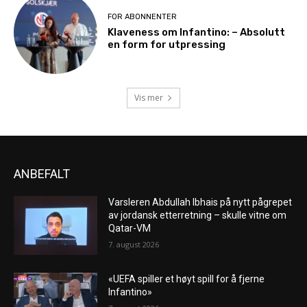
FOR ABONNENTER
Klaveness om Infantino: – Absolutt
en form for utpressing
Vis mer
ANBEFALT
Varsleren Abdullah Ibhais på nytt pågrepet
av jordansk etterretning – skulle vitne om
Qatar-VM
7. august 2026
«UEFA spiller et høyt spill for å fjerne
Infantino»