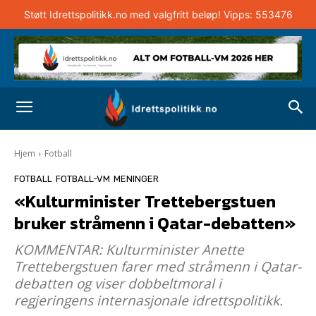
Støtt Idrettspolitikk.no med valgfritt beløp! Vipps: 553476
Hjem
Fotball
FOTBALL
FOTBALL-VM
MENINGER
«Kulturminister Trettebergstuen
bruker stråmenn i Qatar-debatten»
KOMMENTAR: Kulturminister Anette
Trettebergstuen farer med stråmenn i Qatar-
debatten og viser dobbeltmoral i
regjeringens internasjonale idrettspolitikk.