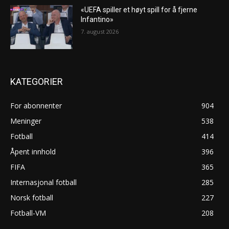
«UEFA spiller et høyt spill for å fjerne
Infantino»
7. august 2026
KATEGORIER
For abonnenter
904
Meninger
538
Fotball
414
Åpent innhold
396
FIFA
365
Internasjonal fotball
285
Norsk fotball
227
Fotball-VM
208