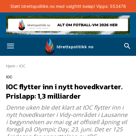
Støtt Idrettspolitikk.no med valgfritt beløp! Vipps: 553476
Hjem
IOC
IOC
IOC flytter inn i nytt hovedkvarter.
Prislapp: 1,3 milliarder
Denne uken ble det klart at IOC flytter inn i
nytt hovedkvarter i Vidy-området i Lausanne
i begynnelsen av mai og at offisiell åpning vil
foregå på Olympic Day, 23. juni. Det er 125