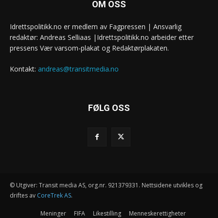
OM OSS
Idrettspolitikk.no er medlem av Fagpressen | Ansvarlig
redaktør: Andreas Selliaas |Idrettspolitikk.no arbeider etter
pressens Vær varsom-plakat og Redaktørplakaten.
Kontakt:
andreas@transitmedia.no
FØLG OSS
© Utgiver: Transit media AS, org.nr. 921379331. Nettsidene utvikles og
driftes av
CoreTrek AS
.
Meninger
FIFA
Likestilling
Menneskerettigheter