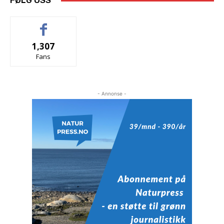
FØLG OSS
1,307
Fans
- Annonse -