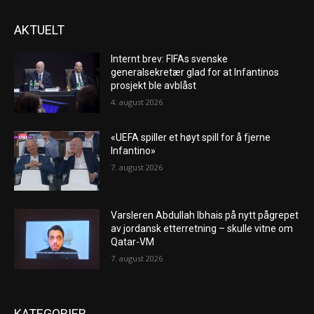
AKTUELT
Internt brev: FIFAs svenske
generalsekretær glad for at Infantinos
prosjekt ble avblåst
4. august 2026
«UEFA spiller et høyt spill for å fjerne
Infantino»
7. august 2026
Varsleren Abdullah Ibhais på nytt pågrepet
av jordansk etterretning – skulle vitne om
Qatar-VM
7. august 2026
KATEGORIER