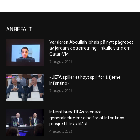
ANBEFALT
Varsleren Abdullah Ibhais på nytt pågrepet
av jordansk etterretning – skulle vitne om
Qatar-VM
7. august 2026
«UEFA spiller et høyt spill for å fjerne
Infantino»
7. august 2026
Internt brev: FIFAs svenske
generalsekretær glad for at Infantinos
prosjekt ble avblåst
4. august 2026