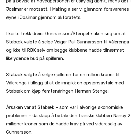
på å bevise at hovedpersonen er uskyldig dømt, mens det i
Josimar er motsatt. I Making a ser vi gjennom forsvarenes
øyne i Josimar gjennom aktoratets.
I korte trekk dreier Gunnarsson/Stengel-saken seg om at
Stabæk valgte å selge Veigar Pall Gunnarsson til Vålerenga
og ikke til RBK selv om begge klubbene hadde tilnærmet
likelydende bud på spilleren.
Stabæk valgte å selge spilleren for en million kroner til
Vålerenga i tillegg til at de inngikk en opsjonsavtale med
Stabæk om kjøp femtenåringen Herman Stengel.
Årsaken var at Stabæk – som var i alvorlige økonomiske
problemer – da slapp å betale den franske klubben Nancy 2
millioner kroner som de hadde krav på ved videresalg av
Gunnarsson.