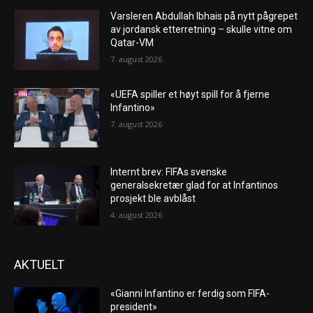
Varsleren Abdullah Ibhais på nytt pågrepet
av jordansk etterretning – skulle vitne om
Qatar-VM
7. august 2026
«UEFA spiller et høyt spill for å fjerne
Infantino»
7. august 2026
Internt brev: FIFAs svenske
generalsekretær glad for at Infantinos
prosjekt ble avblåst
4. august 2026
AKTUELT
«Gianni Infantino er ferdig som FIFA-
president»