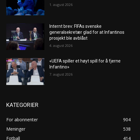
1. august 2026
Internt brev: FIFAs svenske
generalsekretær glad for at Infantinos
prosjekt ble avblåst
4. august 2026
«UEFA spiller et høyt spill for å fjerne
Infantino»
7. august 2026
KATEGORIER
For abonnenter
904
Meninger
538
Fotball
414