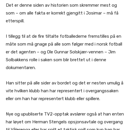
Det er denne siden av historien som skremmer mest og
som – om alle fakta er korrekt gjengitt i Josimar – må få
etterspill.
I tillegg til at de fire tiltalte fotballederne fremstilles på en
måte som må gnage på alle som følger med i norsk fotball
er det agenten – og Ole Gunnar Solskjær-vennen – Jim
Solbakkens rolle i saken som blir brettet ut i denne
dokumentaren.
Han sitter på alle sider av bordet og det er nesten umulig å
vite hvilken klubb han har representert i overgangssaken
eller om han har representert klubb eller spillere.
Nye og upubliserte TV2-opptak avslører også at han enten
har løyet om Herman Stengels opsjonsavtale og overgang
til Vålerenga eller har spilt et taktisk spill som kun han har