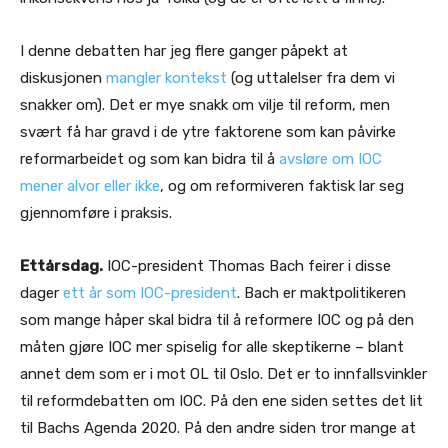
I denne debatten har jeg flere ganger påpekt at
diskusjonen
mangler kontekst
(og uttalelser fra dem vi
snakker om). Det er mye snakk om vilje til reform, men
svært få har gravd i de ytre faktorene som kan påvirke
reformarbeidet og som kan bidra til å
avsløre om IOC
mener alvor eller ikke
, og om reformiveren faktisk lar seg
gjennomføre i praksis.
Ettårsdag.
IOC-president Thomas Bach feirer i disse
dager
ett år som IOC-president
. Bach er maktpolitikeren
som mange håper skal bidra til å reformere IOC og på den
måten gjøre IOC mer spiselig for alle skeptikerne – blant
annet dem som er i mot OL til Oslo. Det er to innfallsvinkler
til reformdebatten om IOC. På den ene siden settes det lit
til Bachs Agenda 2020. På den andre siden tror mange at