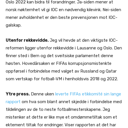
Oslo 2022 kan bidra til forandringer. Ja-siden mener at
norsk nøkternhet vil gi IOC en nødvendig kilevink. Nei-siden
mener avholdenhet er den beste prevensjonen mot IOC-
galskap.
Utenfor rekkevidde.
Jeg vil hevde at den viktigste IOC-
reformen ligger utenfor rekkevidde i Lausanne og Oslo. Den
finner sted i Bern og det sveitsiske parlamentet denne
høsten. Hovedårsaken er FIFAs korrupsjonsmistenkte
oppførsel i forbindelse med valget av Russland og Qatar
som vertskap for fotball-VM i henholdsvis 2018 og 2022.
Ytre press.
Denne uken
leverte FIFAs etikkomité sin lange
rapport
om hva som blant annet skjedde i forbindelse med
tildelingen av de to neste fotballmesterskapene. Jeg
mistenker at dette er like mye et omdømmetiltak som et
ektement tiltak for endringer. Viser rapporten at det har