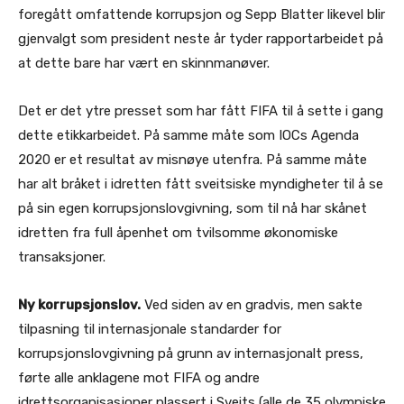
foregått omfattende korrupsjon og Sepp Blatter likevel blir
gjenvalgt som president neste år tyder rapportarbeidet på
at dette bare har vært en skinnmanøver.
Det er det ytre presset som har fått FIFA til å sette i gang
dette etikkarbeidet. På samme måte som IOCs Agenda
2020 er et resultat av misnøye utenfra. På samme måte
har alt bråket i idretten fått sveitsiske myndigheter til å se
på sin egen korrupsjonslovgivning, som til nå har skånet
idretten fra full åpenhet om tvilsomme økonomiske
transaksjoner.
Ny korrupsjonslov.
Ved siden av en gradvis, men sakte
tilpasning til internasjonale standarder for
korrupsjonslovgivning på grunn av internasjonalt press,
førte alle anklagene mot FIFA og andre
idrettsorganisasjoner plassert i Sveits (alle de 35 olympiske