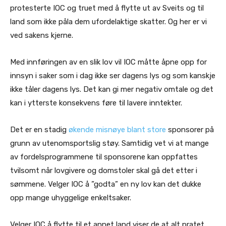
protesterte IOC og truet med å flytte ut av Sveits og til
land som ikke påla dem ufordelaktige skatter. Og her er vi
ved sakens kjerne.
Med innføringen av en slik lov vil IOC måtte åpne opp for
innsyn i saker som i dag ikke ser dagens lys og som kanskje
ikke tåler dagens lys. Det kan gi mer negativ omtale og det
kan i ytterste konsekvens føre til lavere inntekter.
Det er en stadig
økende misnøye blant store
sponsorer på
grunn av utenomsportslig støy. Samtidig vet vi at mange
av fordelsprogrammene til sponsorene kan oppfattes
tvilsomt når lovgivere og domstoler skal gå det etter i
sømmene. Velger IOC å ”godta” en ny lov kan det dukke
opp mange uhyggelige enkeltsaker.
Velger IOC å flytte til et annet land viser de at alt pratet