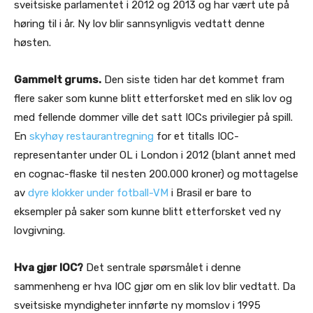
sveitsiske parlamentet i 2012 og 2013 og har vært ute på
høring til i år. Ny lov blir sannsynligvis vedtatt denne
høsten.
Gammelt grums.
Den siste tiden har det kommet fram
flere saker som kunne blitt etterforsket med en slik lov og
med fellende dommer ville det satt IOCs privilegier på spill.
En
skyhøy restaurantregning
for et titalls IOC-
representanter under OL i London i 2012 (blant annet med
en cognac-flaske til nesten 200.000 kroner) og mottagelse
av
dyre klokker under fotball-VM
i Brasil er bare to
eksempler på saker som kunne blitt etterforsket ved ny
lovgivning.
Hva gjør IOC?
Det sentrale spørsmålet i denne
sammenheng er hva IOC gjør om en slik lov blir vedtatt. Da
sveitsiske myndigheter innførte ny momslov i 1995