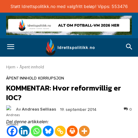
Støtt Idrettspolitikk.no med valgfritt beløp! Vipps: 553476
Hjem
Åpent innhold
ÅPENT INNHOLD
KORRUPSJON
KOMMENTAR: Hvor reformvillig er
IOC?
Av
Andreas Selliaas
0
19. september 2014
Del denne artikkelen: