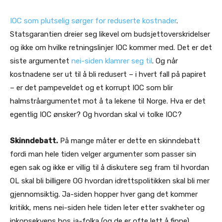
IOC som plutselig sørger for reduserte kostnader
.
Statsgarantien dreier seg likevel om budsjettoverskridelser
og ikke om hvilke retningslinjer IOC kommer med. Det er det
siste argumentet
nei-siden klamrer seg til
. Og når
kostnadene ser ut til å bli redusert – i hvert fall på papiret
– er det pampeveldet og et korrupt IOC som blir
halmstråargumentet mot å ta lekene til Norge. Hva er det
egentlig IOC ønsker? Og hvordan skal vi tolke IOC?
Skinndebatt.
På mange måter er dette en skinndebatt
fordi man hele tiden velger argumenter som passer sin
egen sak og ikke er villig til å diskutere seg fram til hvordan
OL skal bli billigere OG hvordan idrettspolitikken skal bli mer
gjennomsiktig. Ja-siden hopper hver gang det kommer
kritikk, mens nei-siden hele tiden leter etter svakheter og
inkonsekvens hos ja-folka (og de er ofte lett å finne).