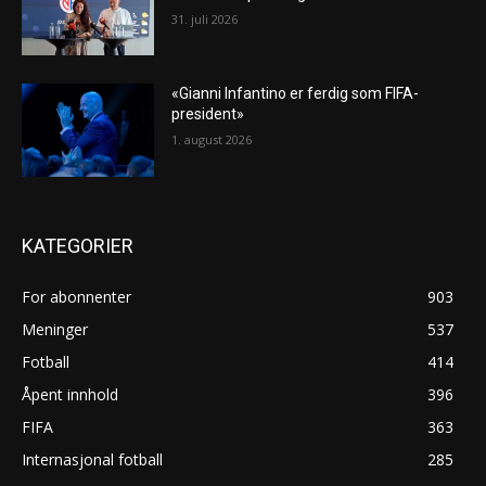
31. juli 2026
«Gianni Infantino er ferdig som FIFA-
president»
1. august 2026
KATEGORIER
For abonnenter
903
Meninger
537
Fotball
414
Åpent innhold
396
FIFA
363
Internasjonal fotball
285