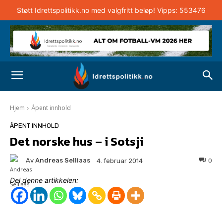
Støtt Idrettspolitikk.no med valgfritt beløp! Vipps: 553476
Hjem
Åpent innhold
ÅPENT INNHOLD
Det norske hus – i Sotsji
Av
Andreas Selliaas
0
4. februar 2014
Del denne artikkelen: