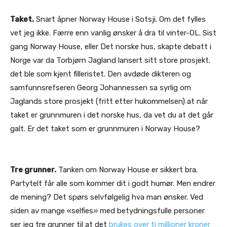
Taket.
Snart åpner Norway House i Sotsji. Om det fylles
vet jeg ikke. Færre enn vanlig ønsker å dra til vinter-OL. Sist
gang Norway House, eller Det norske hus, skapte debatt i
Norge var da Torbjørn Jagland lansert sitt store prosjekt.
det ble som kjent filleristet. Den avdøde dikteren og
samfunnsrefseren Georg Johannessen sa syrlig om
Jaglands store prosjekt (fritt etter hukommelsen) at når
taket er grunnmuren i det norske hus, da vet du at det går
galt. Er det taket som er grunnmuren i Norway House?
Tre grunner.
Tanken om Norway House er sikkert bra.
Partytelt får alle som kommer dit i godt humør. Men endrer
de mening? Det spørs selvfølgelig hva man ønsker. Ved
siden av mange «selfies» med betydningsfulle personer
ser jeg tre grunner til at det
brukes over ti millioner kroner