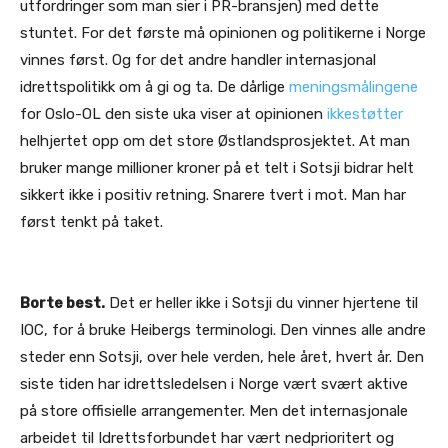
utfordringer som man sier i PR-bransjen) med dette
stuntet. For det første må opinionen og politikerne i Norge
vinnes først. Og for det andre handler internasjonal
idrettspolitikk om å gi og ta. De dårlige
meningsmålingene
for Oslo-OL den siste uka viser at opinionen
ikkestøtter
helhjertet opp om det store Østlandsprosjektet. At man
bruker mange millioner kroner på et telt i Sotsji bidrar helt
sikkert ikke i positiv retning. Snarere tvert i mot. Man har
først tenkt på taket.
Borte best.
Det er heller ikke i Sotsji du vinner hjertene til
IOC, for å bruke Heibergs terminologi. Den vinnes alle andre
steder enn Sotsji, over hele verden, hele året, hvert år. Den
siste tiden har idrettsledelsen i Norge vært svært aktive
på store offisielle arrangementer. Men det internasjonale
arbeidet til Idrettsforbundet har vært nedprioritert og