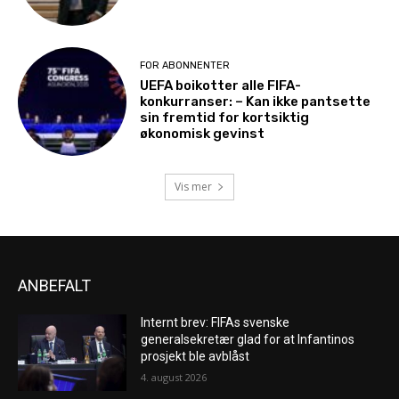
FOR ABONNENTER
UEFA boikotter alle FIFA-
konkurranser: – Kan ikke pantsette
sin fremtid for kortsiktig
økonomisk gevinst
Vis mer
ANBEFALT
Internt brev: FIFAs svenske
generalsekretær glad for at Infantinos
prosjekt ble avblåst
4. august 2026