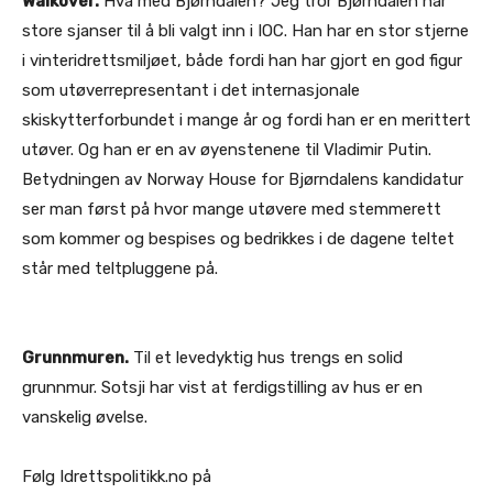
Walkover.
Hva med Bjørndalen? Jeg tror Bjørndalen har
store sjanser til å bli valgt inn i IOC. Han har en stor stjerne
i vinteridrettsmiljøet, både fordi han har gjort en god figur
som utøverrepresentant i det internasjonale
skiskytterforbundet i mange år og fordi han er en merittert
utøver. Og han er en av øyenstenene til Vladimir Putin.
Betydningen av Norway House for Bjørndalens kandidatur
ser man først på hvor mange utøvere med stemmerett
som kommer og bespises og bedrikkes i de dagene teltet
står med teltpluggene på.
Grunnmuren.
Til et levedyktig hus trengs en solid
grunnmur. Sotsji har vist at ferdigstilling av hus er en
vanskelig øvelse.
Følg Idrettspolitikk.no på