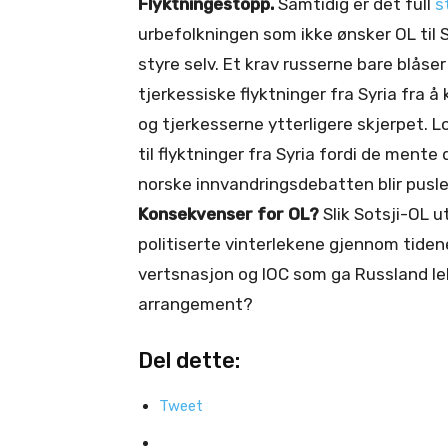
Flyktningestopp.
Samtidig er det full
s
urbefolkningen som ikke ønsker OL til S
styre selv. Et krav russerne bare blås
tjerkessiske flyktninger fra Syria fra
og tjerkesserne ytterligere skjerpet. 
til flyktninger fra Syria fordi de mente
norske innvandringsdebatten blir pus
Konsekvenser for OL?
Slik Sotsji-OL u
politiserte vinterlekene gjennom tide
vertsnasjon og IOC som ga Russland le
arrangement?
Del dette:
Tweet