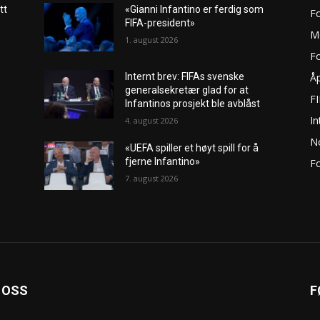
tt
«Gianni Infantino er ferdig som
F
FIFA-president»
M
1. august 2026
Fo
Åp
Internt brev: FIFAs svenske
generalsekretær glad for at
F
Infantinos prosjekt ble avblåst
In
4. august 2026
No
«UEFA spiller et høyt spill for å
fjerne Infantino»
Fo
7. august 2026
 OSS
F