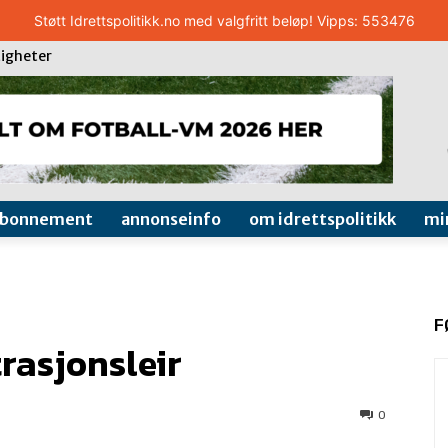
Støtt Idrettspolitikk.no med valgfritt beløp! Vipps: 553476
igheter
abonnement
annonseinfo
om idrettspolitikk
mi
F
rasjonsleir
0