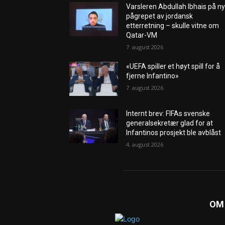
Varsleren Abdullah Ibhais på ny
pågrepet av jordansk
etterretning – skulle vitne om
Qatar-VM
7. august 2026
«UEFA spiller et høyt spill for å
fjerne Infantino»
7. august 2026
Internt brev: FIFAs svenske
generalsekretær glad for at
Infantinos prosjekt ble avblåst
4. august 2026
OM