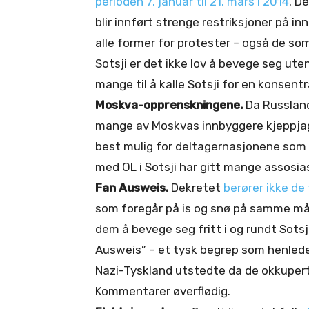
perioden 7. januar til 21. mars i 2014
. De
blir innført strenge restriksjoner på in
alle former for protester – også de som
Sotsji er det ikke lov å bevege seg ute
mange til å kalle Sotsji for en konsentr
Moskva-opprenskningene.
Da Russland
mange av Moskvas innbyggere kjeppjagd
best mulig for deltagernasjonene som i
med OL i Sotsji har gitt mange assosia
Fan Ausweis.
Dekretet
berører ikke de 
som foregår på is og snø på samme måt
dem å bevege seg fritt i og rundt Sots
Ausweis” – et tysk begrep som henled
Nazi-Tyskland utstedte da de okkupert
Kommentarer øverflødig.