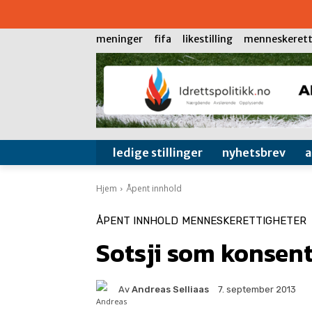
meninger
fifa
likestilling
menneskerett
ledige stillinger
nyhetsbrev
Hjem
Åpent innhold
ÅPENT INNHOLD
MENNESKERETTIGHETER
Sotsji som konsent
Av
Andreas Selliaas
7. september 2013