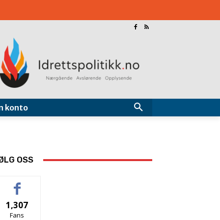
n konto
ØLG OSS
1,307
Fans