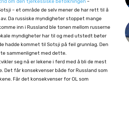
trid om den tjerkessiske befolkningen
–
otsji – et område de selv mener de har rett til å
er av. Da russiske myndigheter stoppet mange
 å komme inn i Russland ble tonen mellom russerne
Lokale myndigheter har til og med utstedt bøter
 de hadde kommet til Sotsji på feil grunnlag. Den
lete sammenlignet med dette.
tvikler seg nå er lekene i ferd med å bli de mest
ne. Det får konsekvenser både for Russland som
kene. Får det konsekvenser for OL som