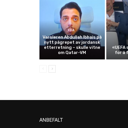
FIFA
Varsleren Abdullah Ibhais på
nytt pågrepet av jordansk
etterretning – skulle vitne
«UEFA s
om Qatar-VM
for å 
ANBEFALT