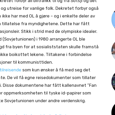
kretet forbyr all biltrafikk til og fra Sotsji og det
n og utreise for vanlige folk. Dekretet forbyr også
 ikke har med OL å gjøre – og i enkelte deler av
n tillatelse fra myndighetene. Dette har fått
asjonsleir. Stikk i strid med de olympiske idealer.
 (Sovjetunionen) i 1980 arrangerte OL ble
 fra byen for at sosialiststaten skulle framstå
kke boikottet lekene. Tiltakene i forbindelse
sjoner til kommunisttiden.
tilreisende
som kun ønsker å få med seg det
e. De vil få egne reisedokumenter som tillater
ji. Disse dokumentene har fått kallenavnet ”Fan
er oppmerksomheten til tyske id-papirer som
e Sovjetunionen under andre verdenskrig.