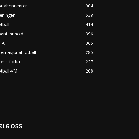
or abonnenter
904
eninger
538
tball
414
ent innhold
396
IFA
365
ternasjonal fotball
285
rsk fotball
227
tball-VM
208
ØLG OSS