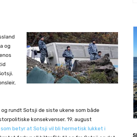
ssland
a og
uenos
tid
otsji.
nsleir,
 og rundt Sotsji de siste ukene som både
storpolitiske konsekvenser. 19. august
som betyr at Sotsji vil bli hermetisk lukket i
S