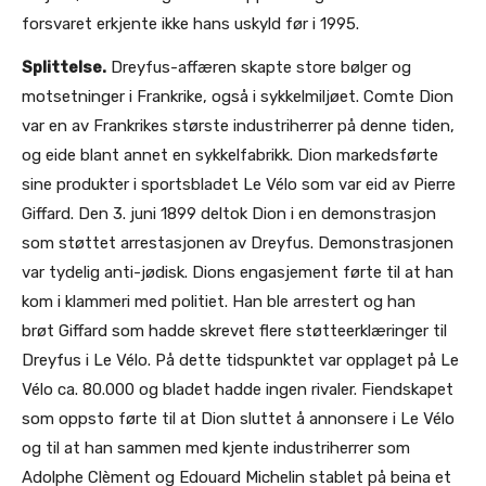
forsvaret erkjente ikke hans uskyld før i 1995.
Splittelse.
Dreyfus-affæren skapte store bølger og
motsetninger i Frankrike, også i sykkelmiljøet. Comte Dion
var en av Frankrikes største industriherrer på denne tiden,
og eide blant annet en sykkelfabrikk. Dion markedsførte
sine produkter i sportsbladet Le Vélo som var eid av Pierre
Giffard. Den 3. juni 1899 deltok Dion i en demonstrasjon
som støttet arrestasjonen av Dreyfus. Demonstrasjonen
var tydelig anti-jødisk. Dions engasjement førte til at han
kom i klammeri med politiet. Han ble arrestert og han
brøt Giffard som hadde skrevet flere støtteerklæringer til
Dreyfus i Le Vélo. På dette tidspunktet var opplaget på Le
Vélo ca. 80.000 og bladet hadde ingen rivaler. Fiendskapet
som oppsto førte til at Dion sluttet å annonsere i Le Vélo
og til at han sammen med kjente industriherrer som
Adolphe Clèment og Edouard Michelin stablet på beina et