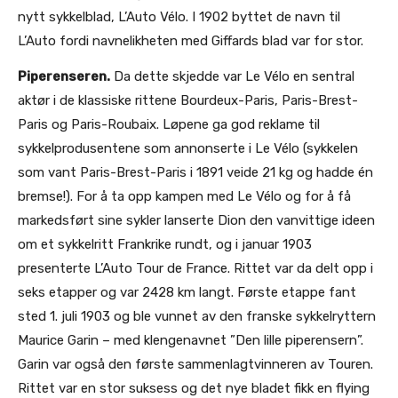
nytt sykkelblad, L’Auto Vélo. I 1902 byttet de navn til
L’Auto fordi navnelikheten med Giffards blad var for stor.
Piperenseren.
Da dette skjedde var Le Vélo en sentral
aktør i de klassiske rittene Bourdeux-Paris, Paris-Brest-
Paris og Paris-Roubaix. Løpene ga god reklame til
sykkelprodusentene som annonserte i Le Vélo (sykkelen
som vant Paris-Brest-Paris i 1891 veide 21 kg og hadde én
bremse!). For å ta opp kampen med Le Vélo og for å få
markedsført sine sykler lanserte Dion den vanvittige ideen
om et sykkelritt Frankrike rundt, og i januar 1903
presenterte L’Auto Tour de France. Rittet var da delt opp i
seks etapper og var 2428 km langt. Første etappe fant
sted 1. juli 1903 og ble vunnet av den franske sykkelryttern
Maurice Garin – med klengenavnet ”Den lille piperensern”.
Garin var også den første sammenlagtvinneren av Touren.
Rittet var en stor suksess og det nye bladet fikk en flying