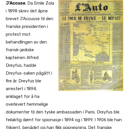
J’Accuse
. Da Emile Zola
i 1898 skrev det åpne
brevet J’Accusse til den
franske presidenten i
protest mot
behandlingen av den
fransk-jødiske
kapteinen Alfred
Dreyfus, hadde
Dreyfus-saken pågått i
fire år. Dreyfus ble
arrestert i 1894,
anklaget for å ha
overlevert hemmelige
dokumenter til den tyske ambassaden i Paris. Dreyfus ble
feilaktig dømt for spionasje i 1894 og i 1899. I 1906 ble han
frikjent, benådet og han fikk oppreisning. Det franske