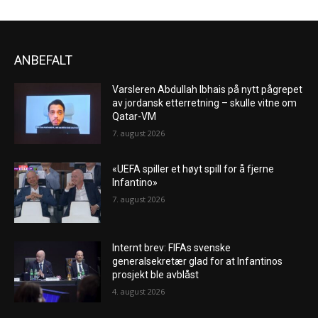
ANBEFALT
Varsleren Abdullah Ibhais på nytt pågrepet
av jordansk etterretning – skulle vitne om
Qatar-VM
7. august 2026
«UEFA spiller et høyt spill for å fjerne
Infantino»
7. august 2026
Internt brev: FIFAs svenske
generalsekretær glad for at Infantinos
prosjekt ble avblåst
4. august 2026