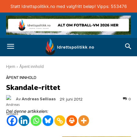
Støtt Idrettspolitikk.no med valgfritt beløp! Vipps: 553476
Hjem
Åpent innhold
ÅPENT INNHOLD
Skandale-rittet
Av
Andreas Selliaas
0
29. juni 2012
Del denne artikkelen: