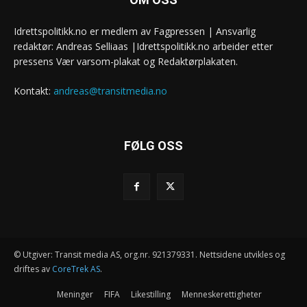
Idrettspolitikk.no er medlem av Fagpressen | Ansvarlig
redaktør: Andreas Selliaas |Idrettspolitikk.no arbeider etter
pressens Vær varsom-plakat og Redaktørplakaten.
Kontakt:
andreas@transitmedia.no
FØLG OSS
© Utgiver: Transit media AS, org.nr. 921379331. Nettsidene utvikles og
driftes av
CoreTrek AS
.
Meninger
FIFA
Likestilling
Menneskerettigheter