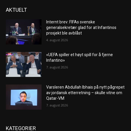
AKTUELT
Internt brev: FIFAs svenske
generalsekretær glad for at Infantinos
prosjekt ble avblåst
4. august 2026
«UEFA spiller et høyt spill for å fjerne
Infantino»
7. august 2026
Varsleren Abdullah Ibhais på nytt pågrepet
av jordansk etterretning – skulle vitne om
Qatar-VM
7. august 2026
KATEGORIER