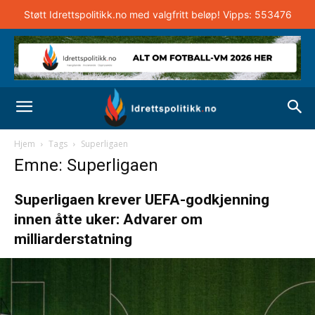
Støtt Idrettspolitikk.no med valgfritt beløp! Vipps: 553476
Hjem
Tags
Superligaen
Emne: Superligaen
Superligaen krever UEFA-godkjenning
innen åtte uker: Advarer om
milliarderstatning