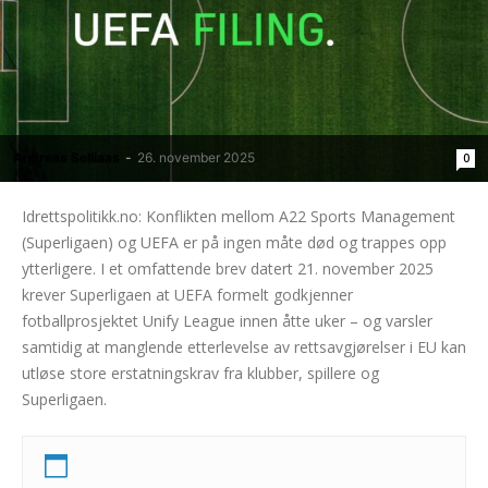
Andreas Selliaas
-
26. november 2025
0
Idrettspolitikk.no: Konflikten mellom A22 Sports Management
(Superligaen) og UEFA er på ingen måte død og trappes opp
ytterligere. I et omfattende brev datert 21. november 2025
krever Superligaen at UEFA formelt godkjenner
fotballprosjektet Unify League innen åtte uker – og varsler
samtidig at manglende etterlevelse av rettsavgjørelser i EU kan
utløse store erstatningskrav fra klubber, spillere og
Superligaen.