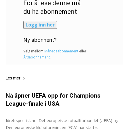
For å lese denne må
du ha abonnement
Logg inn her
Ny abonnent?
Velg mellom
Månedsabonnement
eller
Årsabonnement
.
Les mer
Nå åpner UEFA opp for Champions
League-finale i USA
Andreas Selliaas
-
12. februar 2025
0
Idrettspolitikk.no: Det europeiske fotballforbundet (UEFA) og
Den europeiske klubbforeningen (ECA) har startet