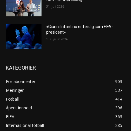
31. juli 2026
«Gianni Infantino er ferdig som FIFA-
president»
1. august 2026
KATEGORIER
For abonnenter
903
Meninger
537
Fotball
414
Åpent innhold
396
FIFA
363
Internasjonal fotball
285