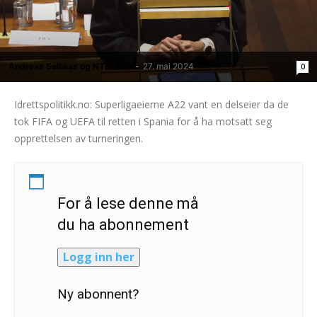
Andreas Selliaas og NTB-AFP
-
27. mai 2024
0
Idrettspolitikk.no: Superligaeierne A22 vant en delseier da de
tok FIFA og UEFA til retten i Spania for å ha motsatt seg
opprettelsen av turneringen.
For å lese denne må
du ha abonnement
Logg inn her
Ny abonnent?