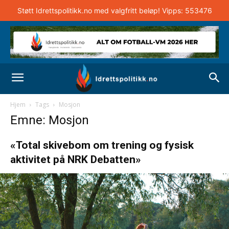
Støtt Idrettspolitikk.no med valgfritt beløp! Vipps: 553476
Hjem
Tags
Mosjon
Emne: Mosjon
«Total skivebom om trening og fysisk
aktivitet på NRK Debatten»