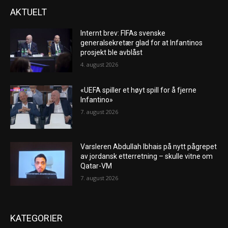
AKTUELT
Internt brev: FIFAs svenske
generalsekretær glad for at Infantinos
prosjekt ble avblåst
4. august 2026
«UEFA spiller et høyt spill for å fjerne
Infantino»
7. august 2026
Varsleren Abdullah Ibhais på nytt pågrepet
av jordansk etterretning – skulle vitne om
Qatar-VM
7. august 2026
KATEGORIER