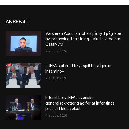
ANBEFALT
Varsleren Abdullah Ibhais på nytt pågrepet
av jordansk etterretning – skulle vitne om
Qatar-VM
7. august 2026
«UEFA spiller et høyt spill for å fjerne
Infantino»
7. august 2026
Internt brev: FIFAs svenske
generalsekretær glad for at Infantinos
prosjekt ble avblåst
4. august 2026