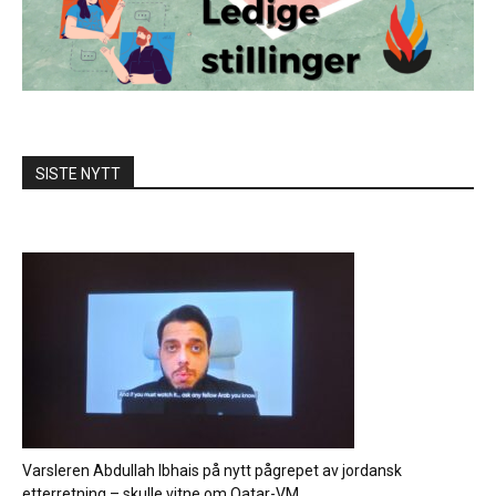
SISTE NYTT
Varsleren Abdullah Ibhais på nytt pågrepet av jordansk
etterretning – skulle vitne om Qatar-VM