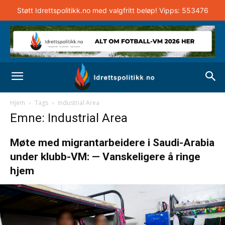
Støtt Idrettspolitikk.no med valgfritt beløp! Vipps: 553476
Hjem
Tags
Industrial Area
Emne: Industrial Area
Møte med migrantarbeidere i Saudi-Arabia
under klubb-VM: — Vanskeligere å ringe
hjem