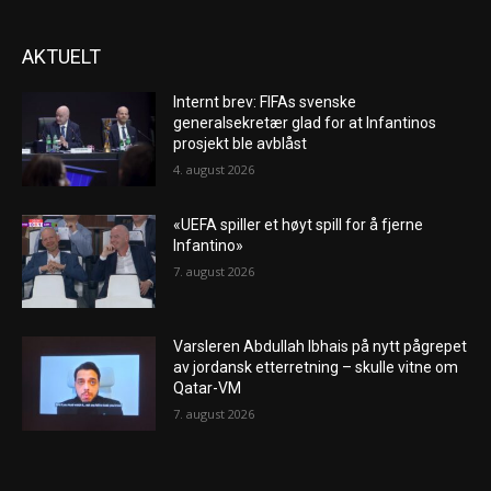
AKTUELT
Internt brev: FIFAs svenske
generalsekretær glad for at Infantinos
prosjekt ble avblåst
4. august 2026
«UEFA spiller et høyt spill for å fjerne
Infantino»
7. august 2026
Varsleren Abdullah Ibhais på nytt pågrepet
av jordansk etterretning – skulle vitne om
Qatar-VM
7. august 2026