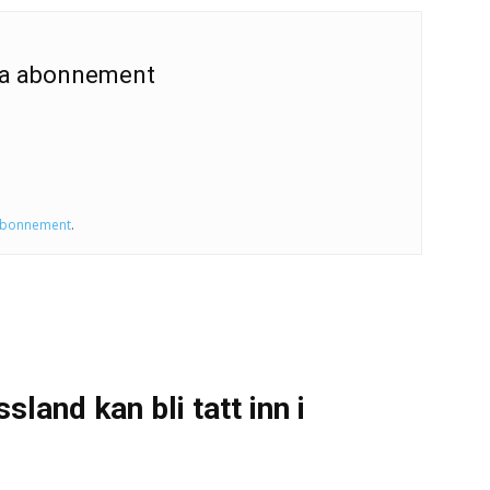
 ha abonnement
abonnement
.
sland kan bli tatt inn i
0