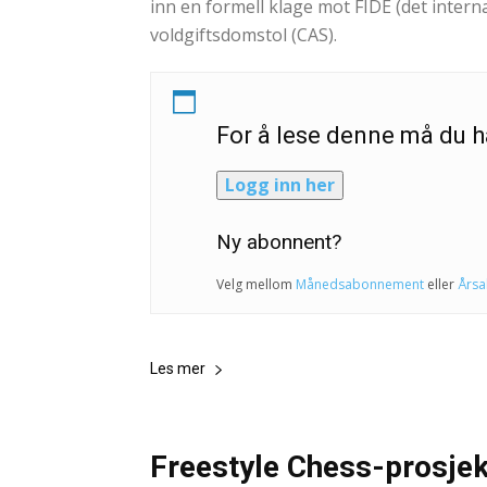
inn en formell klage mot FIDE (det intern
voldgiftsdomstol (CAS).
For å lese denne må du
Logg inn her
Ny abonnent?
Velg mellom
Månedsabonnement
eller
Års
Les mer
Freestyle Chess-prosjek