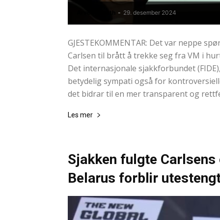
Arve Hjelseth
-
29. desember 2024
GJESTEKOMMENTAR: Det var neppe spørsm
Carlsen til brått å trekke seg fra VM i hu
Det internasjonale sjakkforbundet (FIDE
betydelig sympati også for kontroversielle
det bidrar til en mer transparent og rettfe
Les mer
Sjakken fulgte Carlsens
Belarus forblir utesteng