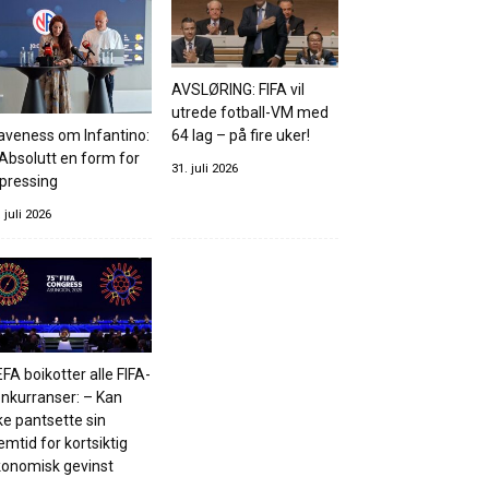
AVSLØRING: FIFA vil
utrede fotball-VM med
aveness om Infantino:
64 lag – på fire uker!
Absolutt en form for
31. juli 2026
pressing
. juli 2026
FA boikotter alle FIFA-
nkurranser: – Kan
ke pantsette sin
emtid for kortsiktig
onomisk gevinst