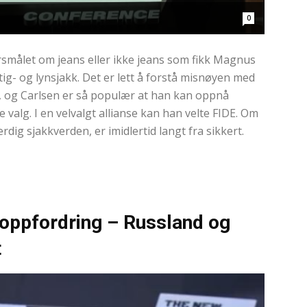
0
ålet om jeans eller ikke jeans som fikk Magnus
rtig- og lynsjakk. Det er lett å forstå misnøyen med
), og Carlsen er så populær at han kan oppnå
 valg. I en velvalgt allianse kan han velte FIDE. Om
rdig sjakkverden, er imidlertid langt fra sikkert.
 oppfordring – Russland og
t