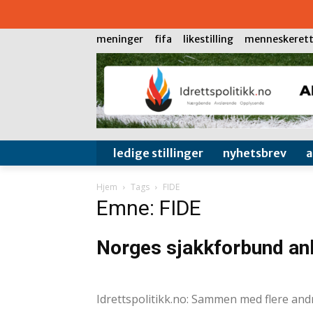
meninger
fifa
likestilling
menneskerett
ledige stillinger
nyhetsbrev
Hjem
Tags
FIDE
Emne: FIDE
Norges sjakkforbund ank
Andreas Selliaas
-
9. januar 2026
Idrettspolitikk.no: Sammen med flere an