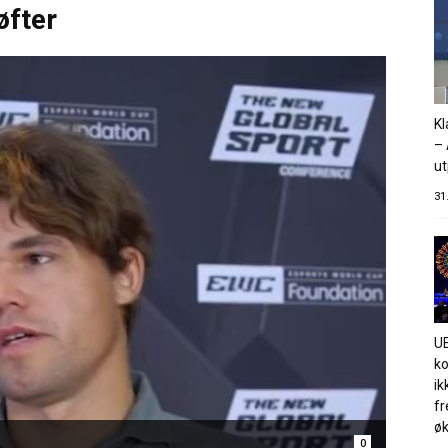
øfter
Kl
– 
ut
31
UE
ko
ik
fr
øk
0