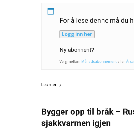
For å lese denne må du
Logg inn her
Ny abonnent?
Velg mellom
Månedsabonnement
eller
Års
Les mer
Bygger opp til bråk – Rus
sjakkvarmen igjen
NTB -Ritzau
-
13. september 2024