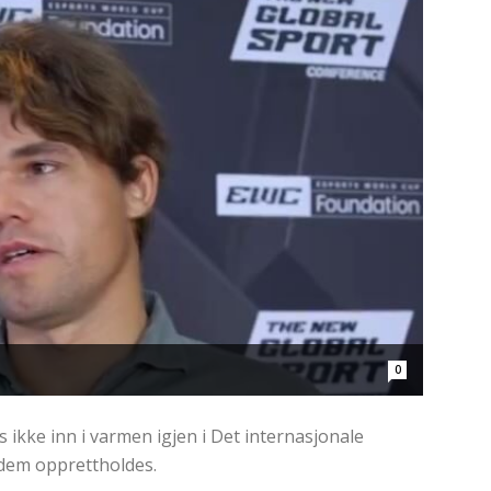
0
s ikke inn i varmen igjen i Det internasjonale
dem opprettholdes.