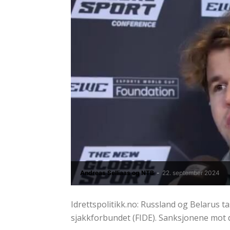
Andreas Selliaas og NTB
-
22. september 2024
Idrettspolitikk.no: Russland og Belarus ta
sjakkforbundet (FIDE). Sanksjonene mot 