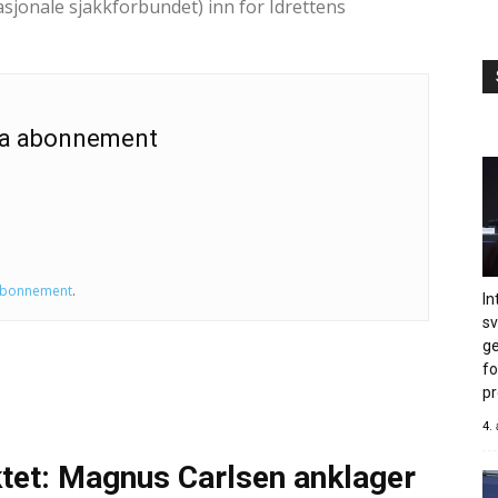
asjonale sjakkforbundet) inn for Idrettens
 ha abonnement
abonnement
.
In
s
ge
fo
pr
4.
tet: Magnus Carlsen anklager