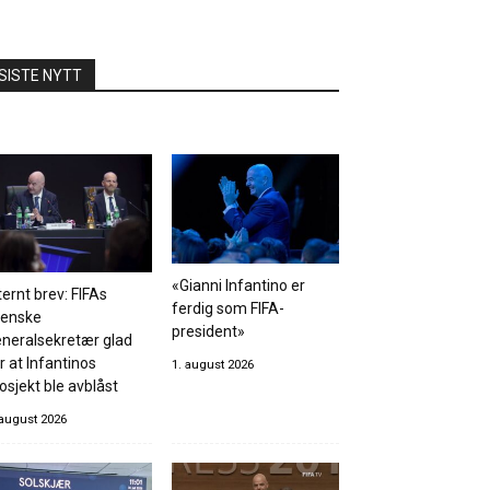
SISTE NYTT
«Gianni Infantino er
ternt brev: FIFAs
ferdig som FIFA-
venske
president»
neralsekretær glad
r at Infantinos
1. august 2026
osjekt ble avblåst
 august 2026