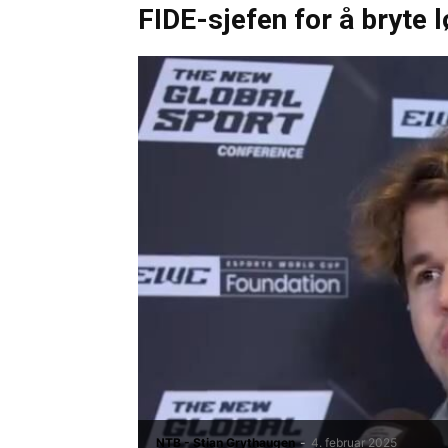
FIDE-sjefen for å bryte l
NTB - Stian Grythaugen
-
4. februar 2025