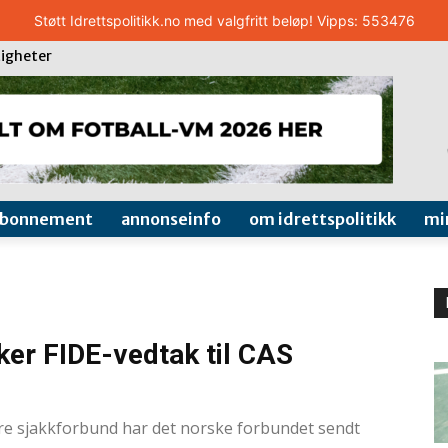
Støtt Idrettspolitikk.no med valgfritt beløp! Vipps: 553476
igheter
abonnement
annonseinfo
om idrettspolitikk
mi
er FIDE-vedtak til CAS
0
dre sjakkforbund har det norske forbundet sendt