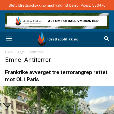
Støtt Idrettspolitikk.no med valgfritt beløp! Vipps: 553476
Hjem
Tags
Antiterror
Emne: Antiterror
Frankrike avverget tre terrorangrep rettet
mot OL i Paris