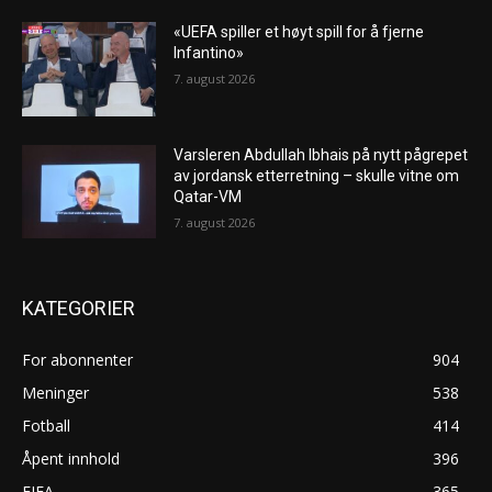
«UEFA spiller et høyt spill for å fjerne
Infantino»
7. august 2026
Varsleren Abdullah Ibhais på nytt pågrepet
av jordansk etterretning – skulle vitne om
Qatar-VM
7. august 2026
KATEGORIER
For abonnenter
904
Meninger
538
Fotball
414
Åpent innhold
396
FIFA
365