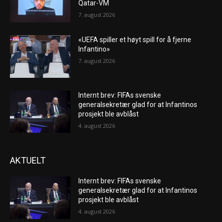
Qatar-VM
7. august 2026
«UEFA spiller et høyt spill for å fjerne
Infantino»
7. august 2026
Internt brev: FIFAs svenske
generalsekretær glad for at Infantinos
prosjekt ble avblåst
4. august 2026
AKTUELT
Internt brev: FIFAs svenske
generalsekretær glad for at Infantinos
prosjekt ble avblåst
4. august 2026