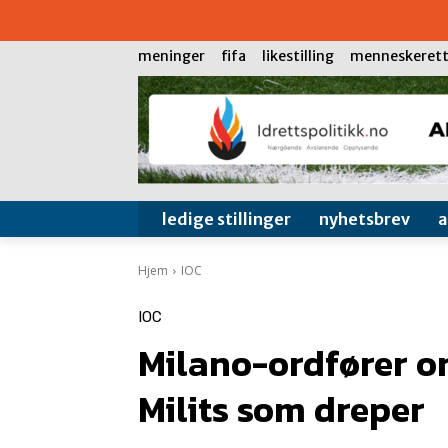
meninger
fifa
likestilling
menneskerett
ledige stillinger
nyhetsbrev
Hjem
IOC
IOC
Milano-ordfører om
Milits som dreper