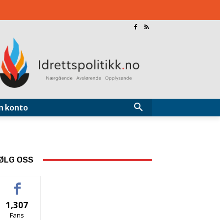
n konto
ØLG OSS
1,307
Fans