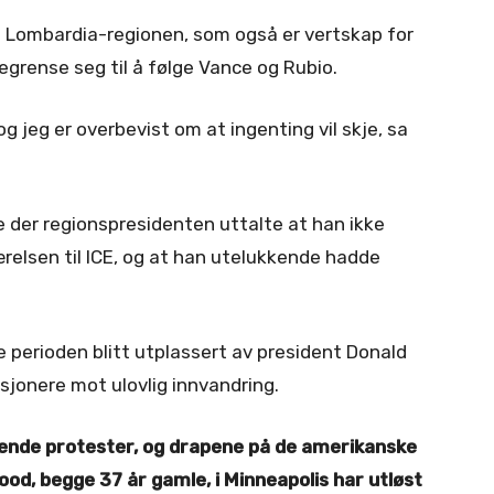
e Lombardia-regionen, som også er vertskap for
egrense seg til å følge Vance og Rubio.
og jeg er overbevist om at ingenting vil skje, sa
 der regionspresidenten uttalte at han ikke
elsen til ICE, og at han utelukkende hadde
e perioden blitt utplassert av president Donald
sjonere mot ulovlig innvandring.
tende protester, og drapene på de amerikanske
od, begge 37 år gamle, i Minneapolis har utløst