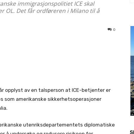
anske immigrasjonspolitiet ICE skal
r OL. Det får ordføreren i Milano til å
0
r opplyst av en talsperson at ICE-betjenter er
ives som amerikanske sikkerhetsoperasjoner
lia.
 amerikanske utenriksdepartementets diplomatiske
S
or å undersøke og redusere risikoen for