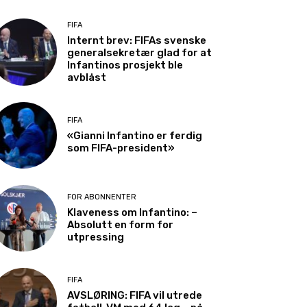
FIFA
Internt brev: FIFAs svenske
generalsekretær glad for at
Infantinos prosjekt ble
avblåst
FIFA
«Gianni Infantino er ferdig
som FIFA-president»
FOR ABONNENTER
Klaveness om Infantino: –
Absolutt en form for
utpressing
FIFA
AVSLØRING: FIFA vil utrede