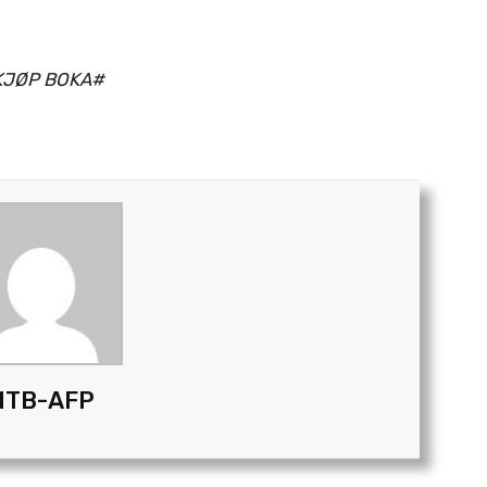
KJØP BOKA#
NTB-AFP