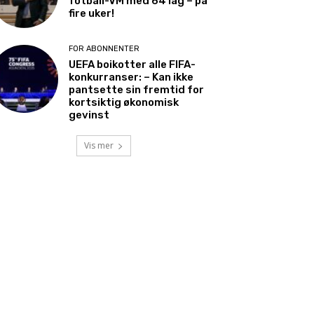
fotball-VM med 64 lag – på
fire uker!
FOR ABONNENTER
UEFA boikotter alle FIFA-
konkurranser: – Kan ikke
pantsette sin fremtid for
kortsiktig økonomisk
gevinst
Vis mer