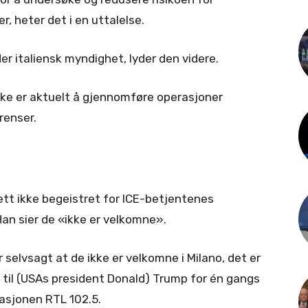
r, heter det i en uttalelse.
der italiensk myndighet, lyder den videre.
kke er aktuelt å gjennomføre operasjoner
renser.
ett ikke begeistret for ICE-betjentenes
Han sier de «ikke er velkomne».
 selvsagt at de ikke er velkomne i Milano, det er
ei til (USAs president Donald) Trump for én gangs
tasjonen RTL 102.5.