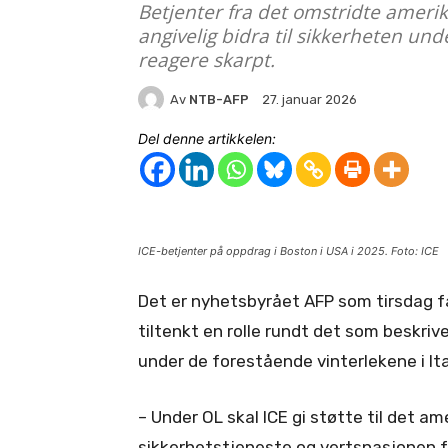
Betjenter fra det omstridte amerik
angivelig bidra til sikkerheten unde
reagere skarpt.
Av
NTB-AFP
27. januar 2026
Del denne artikkelen:
ICE-betjenter på oppdrag i Boston i USA i 2025. Foto: ICE
Det er nyhetsbyrået AFP som tirsdag få
tiltenkt en rolle rundt det som beskr
under de forestående vinterlekene i Ita
– Under OL skal ICE gi støtte til det
sikkerhetstjeneste og vertsnasjonen f