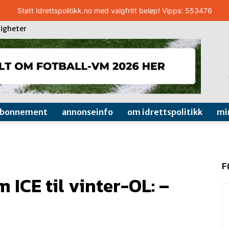
Støtt Idrettspolitikk.no med valgfritt beløp! Vipps: 553476
igheter
abonnement
annonseinfo
om idrettspolitikk
mi
F
 ICE til vinter-OL: –