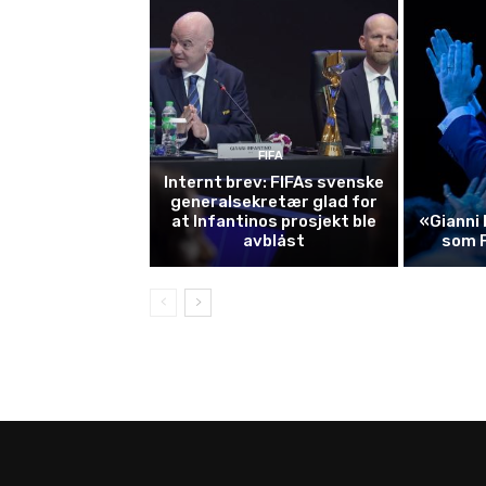
FIFA
Internt brev: FIFAs svenske
generalsekretær glad for
at Infantinos prosjekt ble
«Gianni 
avblåst
som 