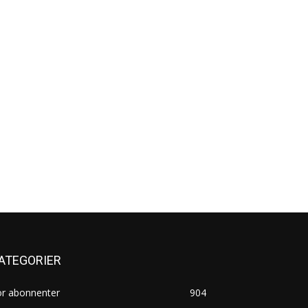
ATEGORIER
or abonnenter
904