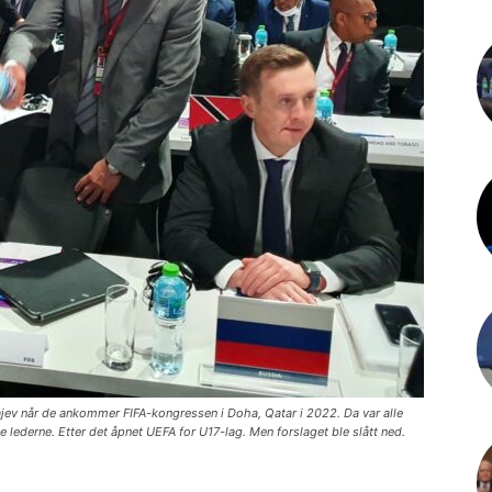
ajev når de ankommer FIFA-kongressen i Doha, Qatar i 2022. Da var alle
ke lederne. Etter det åpnet UEFA for U17-lag. Men forslaget ble slått ned.