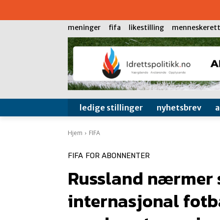
meninger
fifa
likestilling
menneskerett
ledige stillinger
nyhetsbrev
Hjem
FIFA
FIFA
FOR ABONNENTER
Russland nærmer se
internasjonal fotb