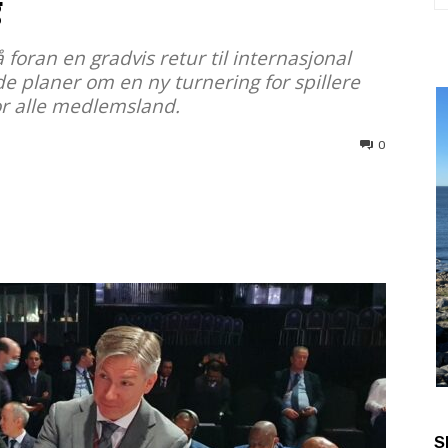
g
 foran en gradvis retur til internasjonal
rde planer om en ny turnering for spillere
or alle medlemsland.
0
S