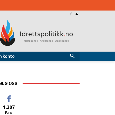
n konto
ØLG OSS
1,307
Fans