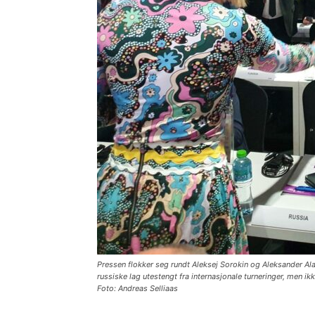
Pressen flokker seg rundt Aleksej Sorokin og Aleksander Al
russiske lag utestengt fra internasjonale turneringer, men ik
Foto: Andreas Selliaas