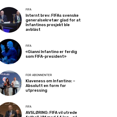
FIFA
Internt brev: FIFAs svenske
generalsekretær glad for at
Infantinos prosjekt ble
avblåst
FIFA
«Gianni Infantino er ferdig
som FIFA-president»
FOR ABONNENTER
Klaveness om Infantino: –
Absolutt en form for
utpressing
FIFA
AVSLØRING: FIFA vil utrede