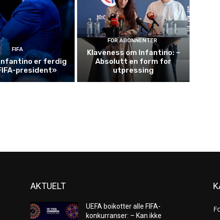
FOR ABONNENTER
FIFA
Klaveness om Infantino: –
Infantino er ferdig
Absolutt en form for
FIFA-president»
utpressing
AKTUELT
K
UEFA boikotter alle FIFA-
F
konkurranser: – Kan ikke