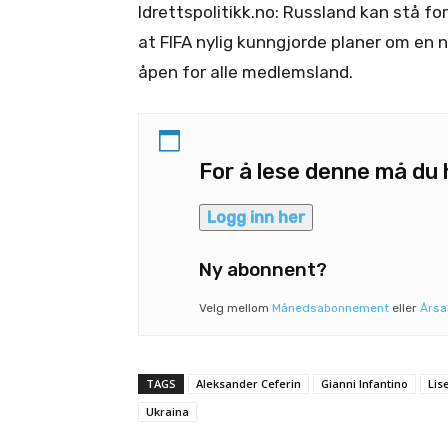
Idrettspolitikk.no: Russland kan stå for
at FIFA nylig kunngjorde planer om en n
åpen for alle medlemsland.
For å lese denne må d
Logg inn her
Ny abonnent?
Velg mellom
Månedsabonnement
eller
Års
TAGS
Aleksander Ceferin
Gianni Infantino
Lis
Ukraina