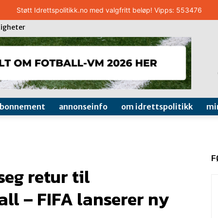
Støtt Idrettspolitikk.no med valgfritt beløp! Vipps: 553476
igheter
abonnement
annonseinfo
om idrettspolitikk
mi
F
g retur til
all – FIFA lanserer ny