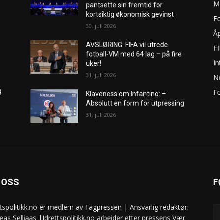
M
pantsette sin fremtid for
kortsiktig økonomisk gevinst
Fo
30. juli 2026
Åp
AVSLØRING: FIFA vil utrede
F
fotball-VM med 64 lag – på fire
In
uker!
31. juli 2026
No
g
Fo
Klaveness om Infantino: –
Absolutt en form for utpressing
31. juli 2026
 OSS
F
ttspolitikk.no er medlem av Fagpressen | Ansvarlig redaktør:
eas Selliaas |Idrettspolitikk.no arbeider etter pressens Vær