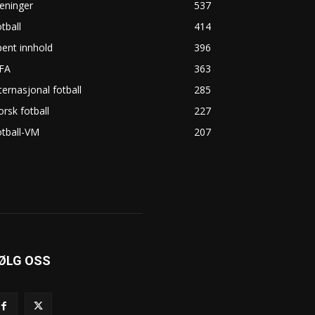
eninger
537
tball
414
ent innhold
396
IFA
363
ternasjonal fotball
285
rsk fotball
227
tball-VM
207
ØLG OSS