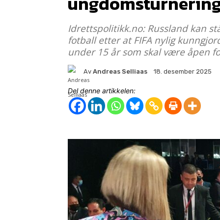
ungdomsturnerin
Idrettspolitikk.no: Russland kan stå
fotball etter at FIFA nylig kunngjo
under 15 år som skal være åpen f
Av
Andreas Selliaas
18. desember 2025
Del denne artikkelen: