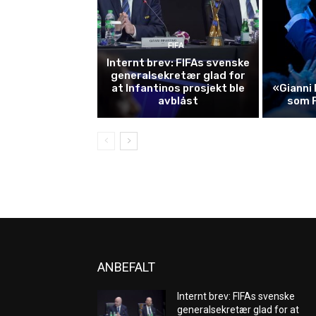
FIFA
Internt brev: FIFAs svenske
generalsekretær glad for
at Infantinos prosjekt ble
«Gianni 
avblåst
som 
ANBEFALT
Internt brev: FIFAs svenske
generalsekretær glad for at