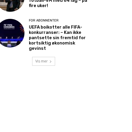
fotball-VM med 64 lag – på
fire uker!
FOR ABONNENTER
UEFA boikotter alle FIFA-
konkurranser: – Kan ikke
pantsette sin fremtid for
kortsiktig økonomisk
gevinst
Vis mer