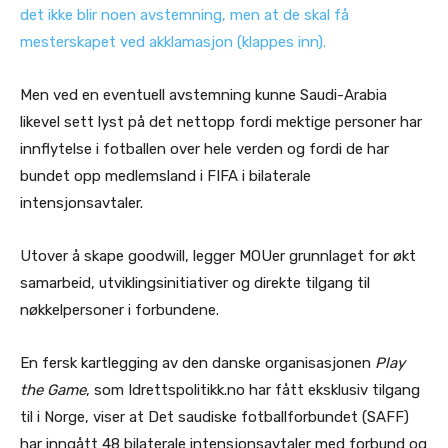
det ikke blir noen avstemning, men at de skal få
mesterskapet ved akklamasjon (klappes inn).
Men ved en eventuell avstemning kunne Saudi-Arabia
likevel sett lyst på det nettopp fordi mektige personer har
innflytelse i fotballen over hele verden og fordi de har
bundet opp medlemsland i FIFA i bilaterale
intensjonsavtaler.
Utover å skape goodwill, legger MOUer grunnlaget for økt
samarbeid, utviklingsinitiativer og direkte tilgang til
nøkkelpersoner i forbundene.
En fersk kartlegging av den danske organisasjonen
Play
the Game
, som Idrettspolitikk.no har fått eksklusiv tilgang
til i Norge, viser at Det saudiske fotballforbundet (SAFF)
har inngått 48 bilaterale intensjonsavtaler med forbund og