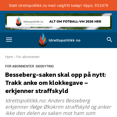
Støtt Idrettspolitikk.no med valgfritt beløp! Vipps: 553476
Hjem
For abonnenter
FOR ABONNENTER
SKISKYTING
Besseberg-saken skal opp på nytt:
Trakk anke om klokkegave –
erkjenner straffskyld
Idrettspolitikk.no: Anders Besseberg
erkjenner ifølge Økokrim straffskyld og anker
ikke den delen av saken mot ham som