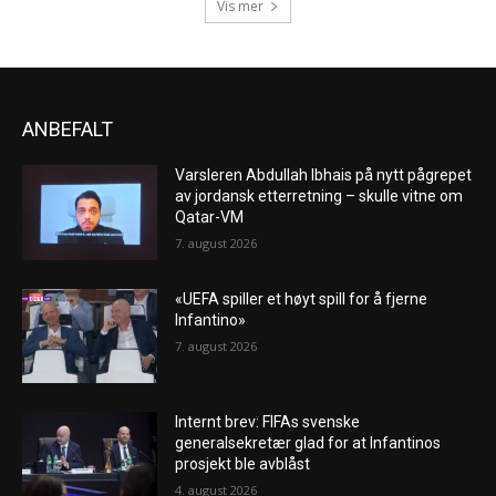
Vis mer
ANBEFALT
Varsleren Abdullah Ibhais på nytt pågrepet
av jordansk etterretning – skulle vitne om
Qatar-VM
7. august 2026
«UEFA spiller et høyt spill for å fjerne
Infantino»
7. august 2026
Internt brev: FIFAs svenske
generalsekretær glad for at Infantinos
prosjekt ble avblåst
4. august 2026