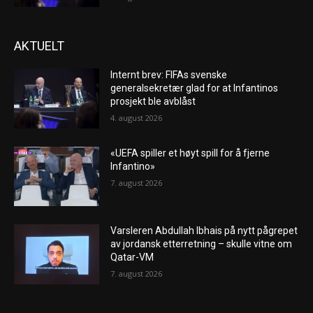
AKTUELT
Internt brev: FIFAs svenske
generalsekretær glad for at Infantinos
prosjekt ble avblåst
4. august 2026
«UEFA spiller et høyt spill for å fjerne
Infantino»
7. august 2026
Varsleren Abdullah Ibhais på nytt pågrepet
av jordansk etterretning – skulle vitne om
Qatar-VM
7. august 2026