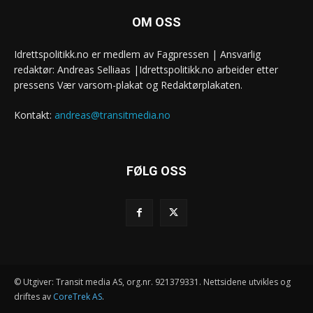
OM OSS
Idrettspolitikk.no er medlem av Fagpressen | Ansvarlig
redaktør: Andreas Selliaas |Idrettspolitikk.no arbeider etter
pressens Vær varsom-plakat og Redaktørplakaten.
Kontakt:
andreas@transitmedia.no
FØLG OSS
© Utgiver: Transit media AS, org.nr. 921379331. Nettsidene utvikles og
driftes av
CoreTrek AS
.