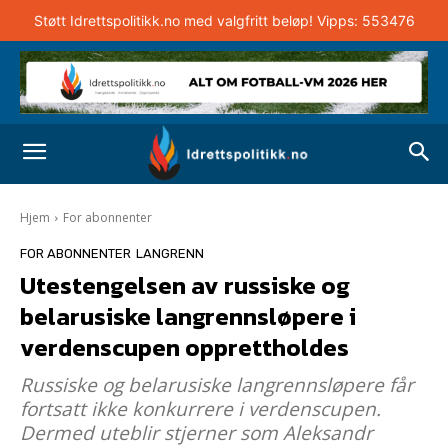
Støtt Idrettspolitikk.no med valgfritt beløp! Vipps: 553476
Hjem
For abonnenter
FOR ABONNENTER
LANGRENN
Utestengelsen av russiske og
belarusiske langrennsløpere i
verdenscupen opprettholdes
Russiske og belarusiske langrennsløpere får
fortsatt ikke konkurrere i verdenscupen.
Dermed uteblir stjerner som Aleksandr