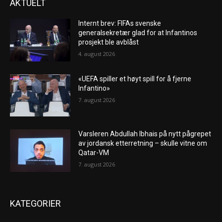
AKTUELT
Internt brev: FIFAs svenske
generalsekretær glad for at Infantinos
prosjekt ble avblåst
4. august 2026
«UEFA spiller et høyt spill for å fjerne
Infantino»
7. august 2026
Varsleren Abdullah Ibhais på nytt pågrepet
av jordansk etterretning – skulle vitne om
Qatar-VM
7. august 2026
KATEGORIER