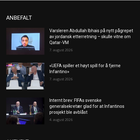
ANBEFALT
Varsleren Abdullah Ibhais på nytt pågrepet
av jordansk etterretning – skulle vitne om
Qatar-VM
7. august 2026
«UEFA spiller et høyt spill for å fjerne
Infantino»
7. august 2026
Internt brev: FIFAs svenske
generalsekretær glad for at Infantinos
prosjekt ble avblåst
4. august 2026