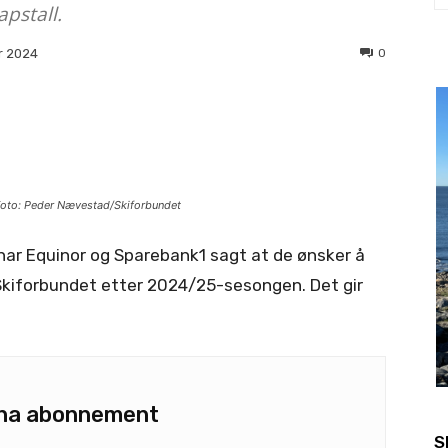
pstall.
0
r 2024
. Foto: Peder Nævestad/Skiforbundet
r har Equinor og Sparebank1 sagt at de ønsker å
Skiforbundet etter 2024/25-sesongen. Det gir
u ha abonnement
S