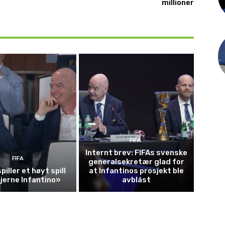
millioner
FIFA
Internt brev: FIFAs svenske
FIFA
generalsekretær glad for
piller et høyt spill
at Infantinos prosjekt ble
fjerne Infantino»
avblåst