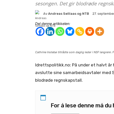
sesongen. Det gir blodrøde regnska
Av
Andreas Selliaas og NTB
27. septembe
Del denne artikkelen:
Cathrine Instebø tiltrådte som daglig leder i NSF langrenn
Idrettspolitikk.no: På under et halvt å
avslutte sine samarbeidsavtaler med 
blodrøde regnskapstall.
For å lese denne må d