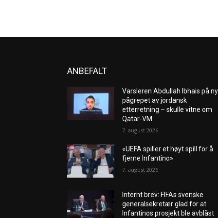
ANBEFALT
Varsleren Abdullah Ibhais på ny
pågrepet av jordansk
etterretning – skulle vitne om
Qatar-VM
7. august 2026
«UEFA spiller et høyt spill for å
fjerne Infantino»
7. august 2026
Internt brev: FIFAs svenske
generalsekretær glad for at
Infantinos prosjekt ble avblåst