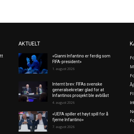
AKTUELT
K
tt
«Gianni Infantino er ferdig som
F
FIFA-president»
M
1. august 2026
Fo
Åp
Internt brev: FIFAs svenske
generalsekretær glad for at
F
Infantinos prosjekt ble avblåst
In
4. august 2026
No
«UEFA spiller et høyt spill for å
fjerne Infantino»
Fo
7. august 2026