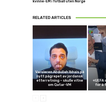
kvinne-EM i fotball uten Norge
RELATED ARTICLES
FIFA
Varsleren Abdullah Ibhais på
nytt pågrepet av jordansk
etterretning – skulle vitne
«UEFA s
om Qatar-VM
for å 