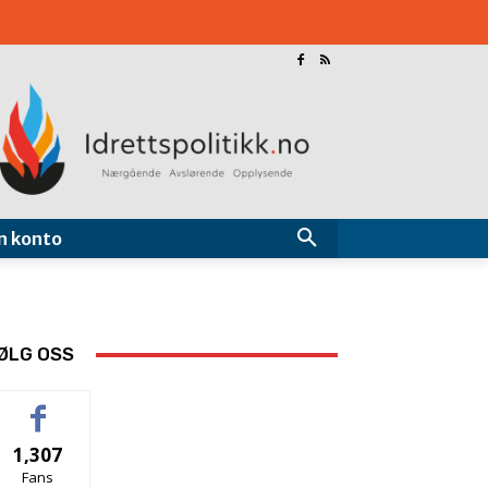
n konto
ØLG OSS
1,307
Fans