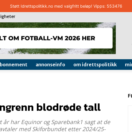
Støtt Idrettspolitikk.no med valgfritt beløp! Vipps: 553476
igheter
abonnement
annonseinfo
om idrettspolitikk
mi
F
angrenn blodrøde tall
lvt år har Equinor og Sparebank1 sagt at de
avtaler med Skiforbundet etter 2024/25-