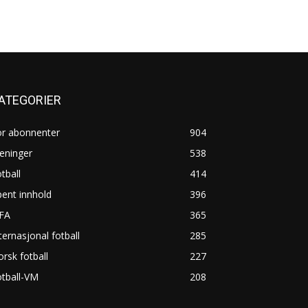
ATEGORIER
or abonnenter
904
eninger
538
tball
414
ent innhold
396
IFA
365
ternasjonal fotball
285
rsk fotball
227
tball-VM
208