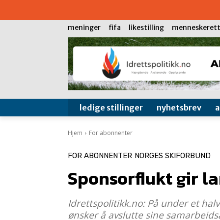
meninger
fifa
likestilling
menneskerett
ledige stillinger
nyhetsbrev
Hjem
For abonnenter
FOR ABONNENTER
NORGES SKIFORBUND
Sponsorflukt gir l
Idrettspolitikk.no: På under et ha
ønsker å avslutte sine samarbeids