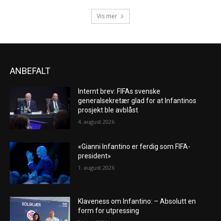
Vis mer
ANBEFALT
Internt brev: FIFAs svenske
generalsekretær glad for at Infantinos
prosjekt ble avblåst
4. august 2026
«Gianni Infantino er ferdig som FIFA-
president»
1. august 2026
Klaveness om Infantino: – Absolutt en
form for utpressing