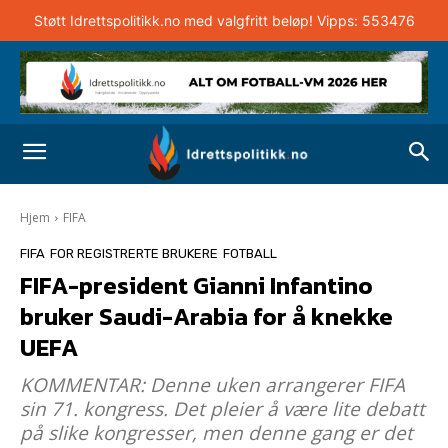
Støtt Idrettspolitikk.no med valgfritt beløp! Vipps: 553476
Hjem
FIFA
FIFA
FOR REGISTRERTE BRUKERE
FOTBALL
FIFA-president Gianni Infantino
bruker Saudi-Arabia for å knekke
UEFA
KOMMENTAR: Denne uken arrangerer FIFA
sin 71. kongress. Det pleier å være lite debatt
på slike kongresser, men denne gang er det