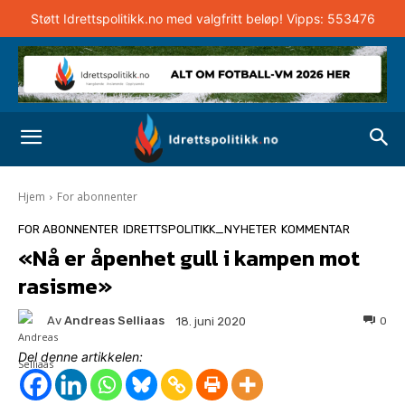
Støtt Idrettspolitikk.no med valgfritt beløp! Vipps: 553476
Hjem
For abonnenter
FOR ABONNENTER
IDRETTSPOLITIKK_NYHETER
KOMMENTAR
«Nå er åpenhet gull i kampen mot
rasisme»
Av
Andreas Selliaas
0
18. juni 2020
Del denne artikkelen: