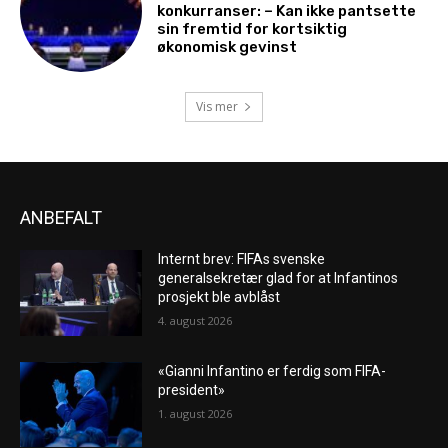
konkurranser: – Kan ikke pantsette
sin fremtid for kortsiktig
økonomisk gevinst
Vis mer
ANBEFALT
Internt brev: FIFAs svenske
generalsekretær glad for at Infantinos
prosjekt ble avblåst
4. august 2026
«Gianni Infantino er ferdig som FIFA-
president»
1. august 2026