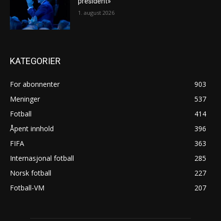
president»
1. august 2026
KATEGORIER
For abonnenter
903
Meninger
537
Fotball
414
Åpent innhold
396
FIFA
363
Internasjonal fotball
285
Norsk fotball
227
Fotball-VM
207