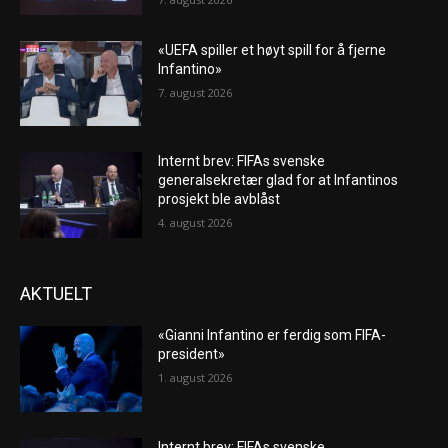
«UEFA spiller et høyt spill for å fjerne
Infantino»
7. august 2026
Internt brev: FIFAs svenske
generalsekretær glad for at Infantinos
prosjekt ble avblåst
4. august 2026
AKTUELT
«Gianni Infantino er ferdig som FIFA-
president»
1. august 2026
Internt brev: FIFAs svenske