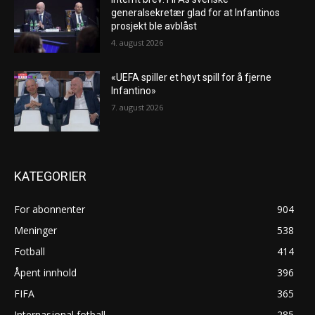
generalsekretær glad for at Infantinos
prosjekt ble avblåst
4. august 2026
«UEFA spiller et høyt spill for å fjerne
Infantino»
7. august 2026
KATEGORIER
For abonnenter
904
Meninger
538
Fotball
414
Åpent innhold
396
FIFA
365
Internasjonal fotball
285