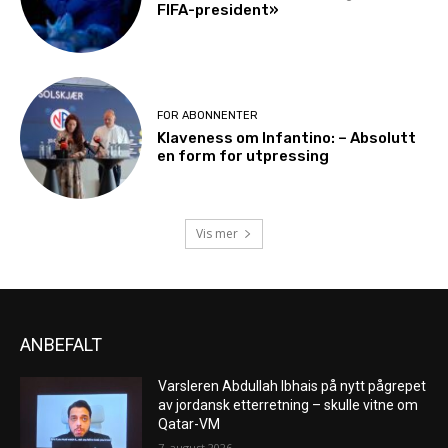
FIFA-president»
FOR ABONNENTER
Klaveness om Infantino: – Absolutt
en form for utpressing
Vis mer
ANBEFALT
Varsleren Abdullah Ibhais på nytt pågrepet
av jordansk etterretning – skulle vitne om
Qatar-VM
7. august 2026