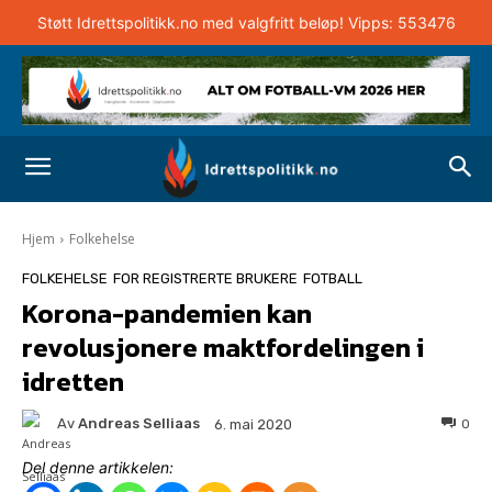
Støtt Idrettspolitikk.no med valgfritt beløp! Vipps: 553476
Hjem
Folkehelse
FOLKEHELSE
FOR REGISTRERTE BRUKERE
FOTBALL
Korona-pandemien kan
revolusjonere maktfordelingen i
idretten
Av
Andreas Selliaas
0
6. mai 2020
Del denne artikkelen: