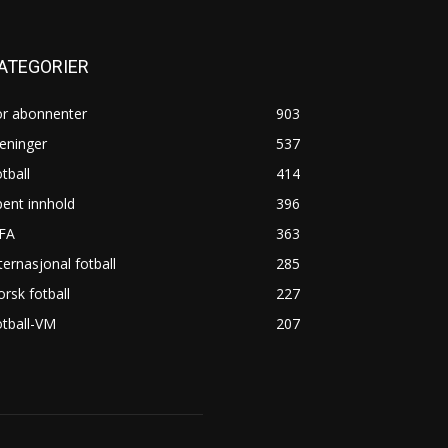
ATEGORIER
or abonnenter
903
eninger
537
tball
414
ent innhold
396
IFA
363
ternasjonal fotball
285
rsk fotball
227
tball-VM
207