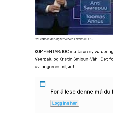
Det estiske dopingnettverket. Faksimile: EER
KOMMENTAR: IOC må ta en ny vurdering
Veerpalu og Kristin Smigun-Vähi. Det f
av langrennsmiljøet.
For å lese denne må d
Logg inn her