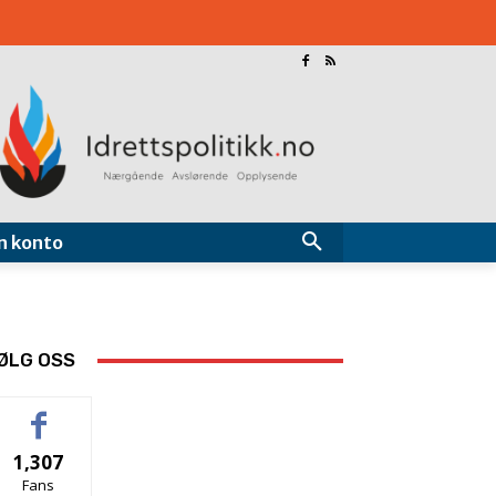
n konto
ØLG OSS
1,307
Fans