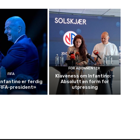
FOR ABONNENTER
FIFA
Klaveness om Infantino: –
Infantino er ferdig
Absolutt en form for
FIFA-president»
utpressing