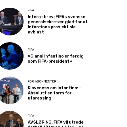
FIFA
Internt brev: FIFAs svenske
generalsekretær glad for at
Infantinos prosjekt ble
avblåst
FIFA
«Gianni Infantino er ferdig
som FIFA-president»
FOR ABONNENTER
Klaveness om Infantino: –
Absolutt en form for
utpressing
FIFA
AVSLØRING: FIFA vil utrede