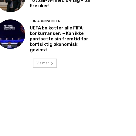
fotball-VM med 64 lag – på
fire uker!
FOR ABONNENTER
UEFA boikotter alle FIFA-
konkurranser: – Kan ikke
pantsette sin fremtid for
kortsiktig økonomisk
gevinst
Vis mer