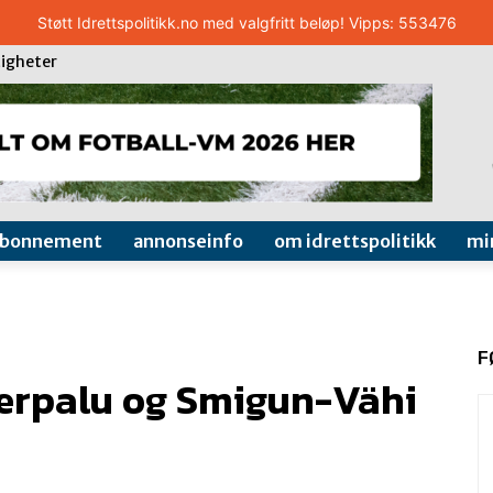
Støtt Idrettspolitikk.no med valgfritt beløp! Vipps: 553476
igheter
abonnement
annonseinfo
om idrettspolitikk
mi
F
erpalu og Smigun-Vähi