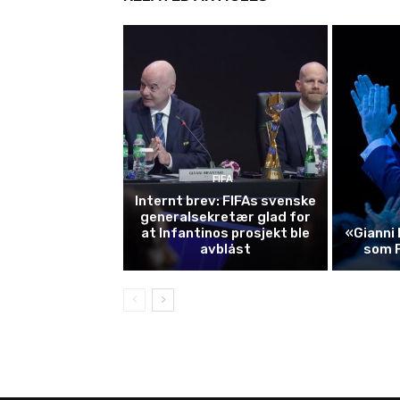
FIFA
Internt brev: FIFAs svenske
generalsekretær glad for
at Infantinos prosjekt ble
«Gianni 
avblåst
som 