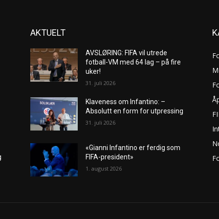
AKTUELT
K
AVSLØRING: FIFA vil utrede
F
fotball-VM med 64 lag – på fire
M
uker!
31. juli 2026
Fo
Åp
Klaveness om Infantino: –
Absolutt en form for utpressing
F
31. juli 2026
In
No
«Gianni Infantino er ferdig som
g
FIFA-president»
Fo
1. august 2026