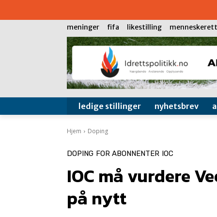
meninger
fifa
likestilling
menneskerett
ledige stillinger
nyhetsbrev
Hjem
Doping
DOPING
FOR ABONNENTER
IOC
IOC må vurdere Ve
på nytt