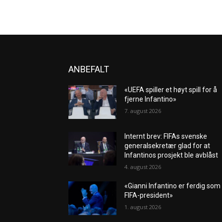
ANBEFALT
«UEFA spiller et høyt spill for å
fjerne Infantino»
7. august 2026
Internt brev: FIFAs svenske
generalsekretær glad for at
Infantinos prosjekt ble avblåst
4. august 2026
«Gianni Infantino er ferdig som
FIFA-president»
1. august 2026