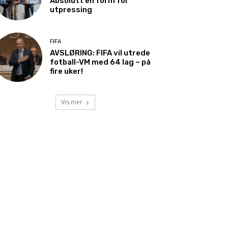
Absolutt en form for
utpressing
FIFA
AVSLØRING: FIFA vil utrede
fotball-VM med 64 lag – på
fire uker!
Vis mer