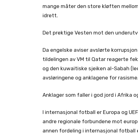
mange måter den store kløften mellom 
idrett.
Det prektige Vesten mot den underutvi
Da engelske aviser avslørte korrupsjon 
tildelingen av VM til Qatar reagerte f
og den kuwaitiske sjeiken al-Sabah (l
avsløringene og anklagene for rasisme
Anklager som faller i god jord i Afrika 
I internasjonal fotball er Europa og UE
andre regionale forbundene mot europ
annen fordeling i internasjonal fotball e