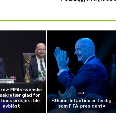
FIFA
brev: FIFAs svenske
FIFA
sekretær glad for
ntinos prosjekt ble
«Gianni Infantino er ferdig
avblåst
som FIFA-president»