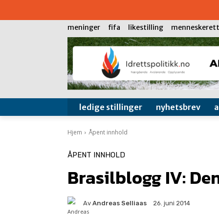
meninger
fifa
likestilling
menneskerett
ledige stillinger
nyhetsbrev
Hjem
Åpent innhold
ÅPENT INNHOLD
Brasilblogg IV: De
Av
Andreas Selliaas
26. juni 2014