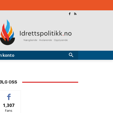
n konto
ØLG OSS
1,307
Fans