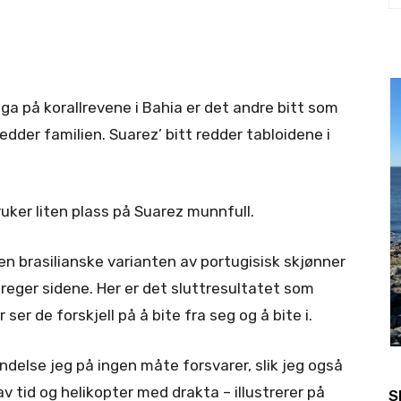
a på korallrevene i Bahia er det andre bitt som
edder familien. Suarez’ bitt redder tabloidene i
bruker liten plass på Suarez munnfull.
n brasilianske varianten av portugisisk skjønner
reger sidene. Her er det sluttresultatet som
er ser de forskjell på å bite fra seg og å bite i.
else jeg på ingen måte forsvarer, slik jeg også
 av tid og helikopter med drakta – illustrerer på
S