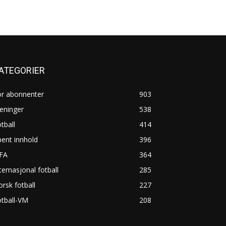
ATEGORIER
or abonnenter
903
eninger
538
tball
414
ent innhold
396
IFA
364
ternasjonal fotball
285
rsk fotball
227
tball-VM
208