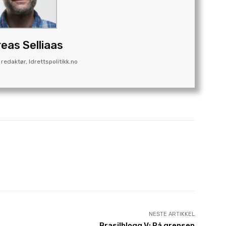
eas Selliaas
redaktør, Idrettspolitikk.no
NESTE ARTIKKEL
Brasilblogg V: På grensen