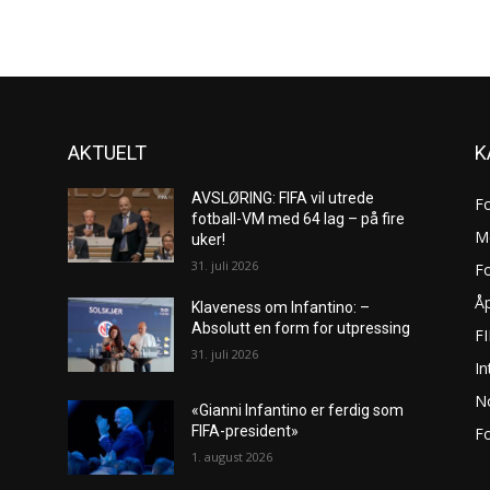
AKTUELT
K
AVSLØRING: FIFA vil utrede
F
fotball-VM med 64 lag – på fire
M
uker!
31. juli 2026
Fo
Åp
Klaveness om Infantino: –
Absolutt en form for utpressing
F
31. juli 2026
In
No
«Gianni Infantino er ferdig som
FIFA-president»
Fo
1. august 2026