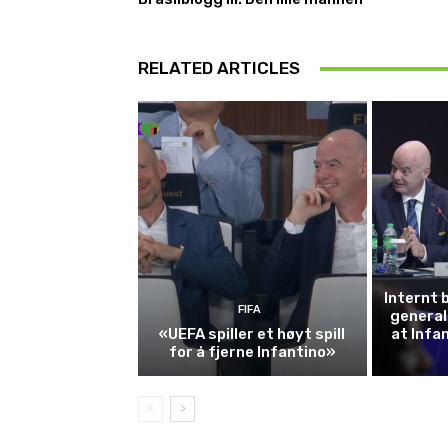
RELATED ARTICLES
Internt 
FIFA
general
«UEFA spiller et høyt spill
at Infa
for å fjerne Infantino»