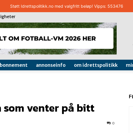
Støtt Idrettspolitikk.no med valgfritt beløp! Vipps: 553476
igheter
abonnement
annonseinfo
om idrettspolitikk
mi
F
n som venter på bitt
0