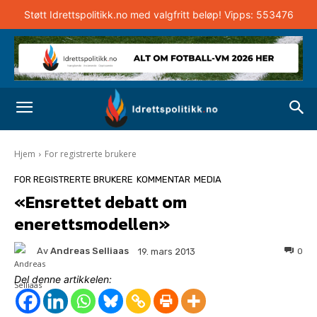
Støtt Idrettspolitikk.no med valgfritt beløp! Vipps: 553476
Hjem
For registrerte brukere
FOR REGISTRERTE BRUKERE
KOMMENTAR
MEDIA
«Ensrettet debatt om
enerettsmodellen»
Av
Andreas Selliaas
0
19. mars 2013
Del denne artikkelen: