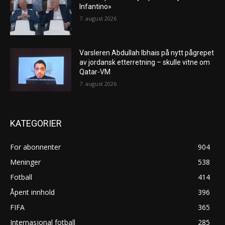
Infantino»
7. august 2026
Varsleren Abdullah Ibhais på nytt pågrepet
av jordansk etterretning – skulle vitne om
Qatar-VM
7. august 2026
KATEGORIER
For abonnenter
904
Meninger
538
Fotball
414
Åpent innhold
396
FIFA
365
Internasjonal fotball
285