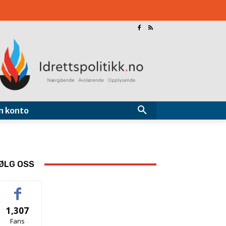
n konto
ØLG OSS
1,307
Fans