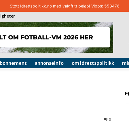
Støtt Idrettspolitikk.no med valgfritt beløp! Vipps: 553476
igheter
abonnement
annonseinfo
om idrettspolitikk
mi
F
0