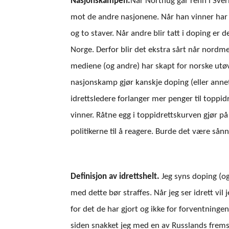
Nasjonskampen.
Når Northug går renn i Sve
mot de andre nasjonene. Når han vinner har v
og to staver. Når andre blir tatt i doping er
Norge. Derfor blir det ekstra sårt når nordme
mediene (og andre) har skapt for norske utø
nasjonskamp gjør kanskje doping (eller annet 
idrettsledere forlanger mer penger til toppidr
vinner. Råtne egg i toppidrettskurven gjør p
politikerne til å reagere. Burde det være sån
Definisjon av idrettshelt.
Jeg syns doping (og
med dette bør straffes. Når jeg ser idrett vil 
for det de har gjort og ikke for forventningen
siden snakket jeg med en av Russlands fremste