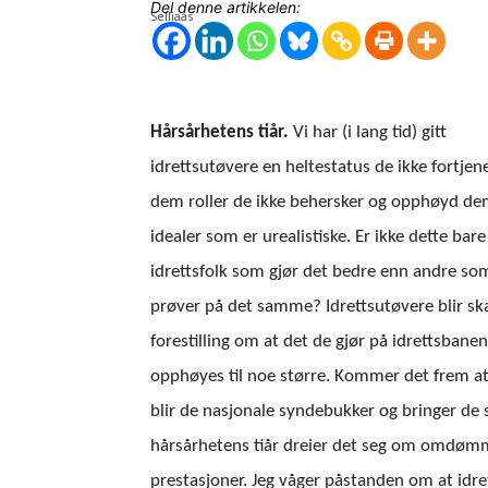
Del denne artikkelen:
Hårsårhetens tiår.
Vi har (i lang tid) gitt
idrettsutøvere en heltestatus de ikke fortjener
dem roller de ikke behersker og opphøyd dem
idealer som er urealistiske. Er ikke dette bare
idrettsfolk som gjør det bedre enn andre so
prøver på det samme? Idrettsutøvere blir ska
forestilling om at det de gjør på idrettsbane
opphøyes til noe større. Kommer det frem at d
blir de nasjonale syndebukker og bringer de s
hårsårhetens tiår dreier det seg om omdømmet 
prestasjoner. Jeg våger påstanden om at idret