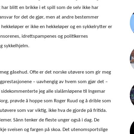
har blitt en brikke i et spill som de selv ikke har
oe ansvar for det de gjør, men at andre bestemmer
n hekkeløper er ikke en hekkeløper og en sykkelrytter er
ponsorenes, idrettspampenes og politikernes
g sykkelhjelm.
r meg gåsehud. Ofte er det norske utøvere som gir meg
 lagprestasjonene – uavhengig av hvem som gjør det –
ten sidekommenterte jeg alle slalåmløpene til Ingemar
org, prøvde å hoppe som Roger Ruud og å drible som
øvere som var viktig, ikke hva de gjorde på fritida.
oblemer. Sånn tenker de fleste unger også i dag. De
skje sveisen og fargen på skoa. Det utenomsportslige