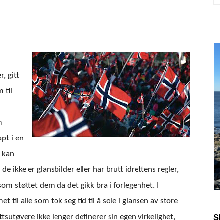
, gitt
 til
m
pt i en
n kan
e ikke er glansbilder eller har brutt idrettens regler,
om støttet dem da det gikk bra i forlegenhet. I
til alle som tok seg tid til å sole i glansen av store
S
tsutøvere ikke lenger definerer sin egen virkelighet,