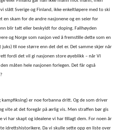
rige eller Finland går han ikke mann mot mann, men
i slått Sverige og Finland, ikke enkeltløpere med to ski
 det en skam for de andre nasjonene og en seier for
nn blir tatt eller beskyldt for doping. Fallhøyden
vere og Norge som nasjon ved å fremstille dette som en
juks) til noe større enn det det er. Det samme skjer når
ett fordi det vil gi nasjonen store øyeblikk – når VI
å den måten hele nasjonen forlegen. Det får også
n?
 kampfiksing) er noe forbanna dritt. Og de som driver
jeg vite at det foregår på ærlig vis. Men straffen bør gis
e vi har skapt og idealene vi har tillagt dem. For noen år
 idrettshistorikere. Da vi skulle sette opp en liste over