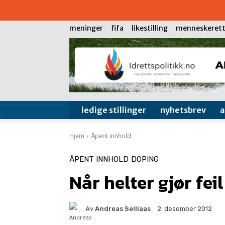
meninger
fifa
likestilling
menneskerett
ledige stillinger
nyhetsbrev
Hjem
Åpent innhold
ÅPENT INNHOLD
DOPING
Når helter gjør feil
Av
Andreas Selliaas
2. desember 2012