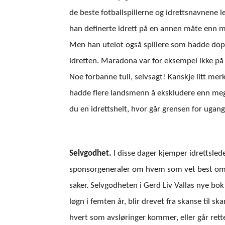
de beste fotballspillerne og idrettsnavnene lev
han definerte idrett på en annen måte enn m
Men han utelot også spillere som hadde dope
idretten. Maradona var for eksempel ikke på l
Noe forbanne tull, selvsagt! Kanskje litt me
hadde flere landsmenn å ekskludere enn meg
du en idrettshelt, hvor går grensen for uga
Selvgodhet.
I disse dager kjemper idrettsled
sponsorgeneraler om hvem som vet best om h
saker. Selvgodheten i Gerd Liv Vallas nye bok
løgn i femten år, blir drevet fra skanse til 
hvert som avsløringer kommer, eller går rette