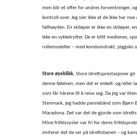
men blir et offer for andres forventninger, og 
kontroll over. Jeg sier ikke at de ikke har n
fallhøyden. En skiløper er ikke en skiløper, e
ikke en sykkelrytter. De er blitt medienes, s
rollemodeller – med kondomdrakt, piggsko o
Store øyeblikk.
Store idrettsprestasjoner gi
denne følelsen, men det er enkelt- og/eller
som får hårene til å reise seg. Da jeg var li
Stenmark, jeg hadde pannebånd som Bjørn B
Maradona. Det var det de gjorde som idrettsut
Mine fritidssysler var fri for deres fritidspr
imiterer det de ser på idrettsbanen – og kan