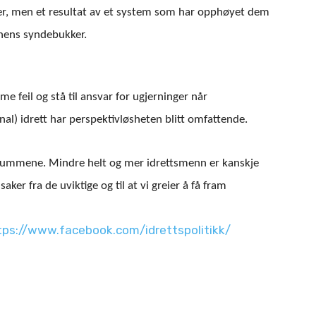
ser, men et resultat av et system som har opphøyet dem
onens syndebukker.
e feil og stå til ansvar for ugjerninger når
onal) idrett har perspektivløsheten blitt omfattende.
summene. Mindre helt og mer idrettsmenn er kanskje
 saker fra de uviktige og til at vi greier å få fram
tps://www.facebook.com/idrettspolitikk/