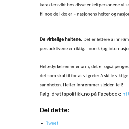
karaktersvikt hos disse enkeltpersonene vi 
til noe de ikke er – nasjonens helter og nasj
De virkelige heltene.
Det er lettere å innrømm
perspektivene er riktig. I norsk (og internasj
Heltedyrkelsen er enorm, det er også penge
det som skal til for at vi greier å skille viktige
sannheten. Helter innrømmer sjelden feil!
Følg Idrettspolitikk.no på Facebook:
ht
Del dette:
Tweet