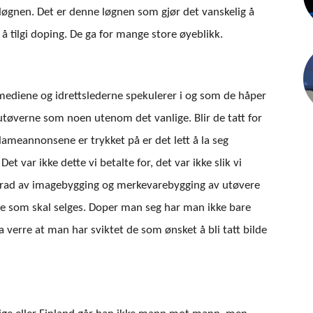
vsløgnen. Det er denne løgnen som gjør det vanskelig å
 å tilgi doping. De ga for mange store øyeblikk.
mediene og idrettslederne spekulerer i og som de håper
sutøverne som noen utenom det vanlige. Blir de tatt for
lameannonsene er trykket på er det lett å la seg
et var ikke dette vi betalte for, det var ikke slik vi
grad av imagebygging og merkevarebygging av utøvere
ne som skal selges. Doper man seg har man ikke bare
a verre at man har sviktet de som ønsket å bli tatt bilde