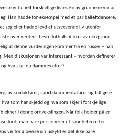
erte vi to helt forskjellige lister. En av grunnene var at
eg. Han hadde for eksempel med et par ballettdansere.
t seg eller hadde levd et utsvevende liv utenfor
iste over verdens beste fotballspillere, av den grunn.
rkelig at denne vurderingen kommer fra en russer – han
. Men diskusjonen var interessant – hvordan definerer
ng og hva skal du dømmes etter?
ere, avisredaktører, sportskommentatorer og tidligere
va som har skjedd og hva som skjer i forskjellige
 blekner i denne ordvekslingen. Når folk holder på en
skanse fordi man bare porsjonerer ut sannheten etter
ns vei for å bevise sin uskyld er det ikke bare