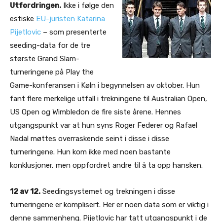
Utfordringen.
Ikke i følge den
estiske
EU-juristen Katarina
Pijetlovic
– som presenterte
seeding-data for de tre
største Grand Slam-
turneringene på Play the
Game-konferansen i Køln i begynnelsen av oktober. Hun
fant flere merkelige utfall i trekningene til Australian Open,
US Open og Wimbledon de fire siste årene. Hennes
utgangspunkt var at hun syns Roger Federer og Rafael
Nadal møttes overraskende seint i disse i disse
turneringene. Hun kom ikke med noen bastante
konklusjoner, men oppfordret andre til å ta opp hansken.
12 av 12.
Seedingsystemet og trekningen i disse
turneringene er komplisert. Her er noen data som er viktig i
denne sammenheng. Pijetlovic har tatt utgangspunkt i de