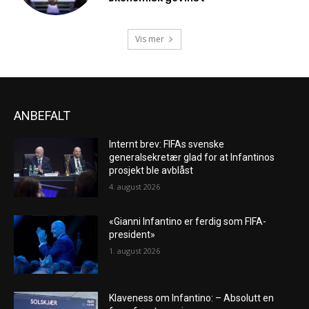
Vis mer
ANBEFALT
Internt brev: FIFAs svenske
generalsekretær glad for at Infantinos
prosjekt ble avblåst
4. august 2026
«Gianni Infantino er ferdig som FIFA-
president»
1. august 2026
Klaveness om Infantino: – Absolutt en