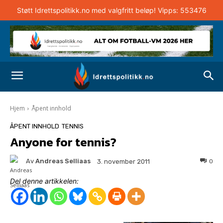
Støtt Idrettspolitikk.no med valgfritt beløp! Vipps: 553476
Hjem
Åpent innhold
ÅPENT INNHOLD
TENNIS
Anyone for tennis?
Av
Andreas Selliaas
0
3. november 2011
Del denne artikkelen: