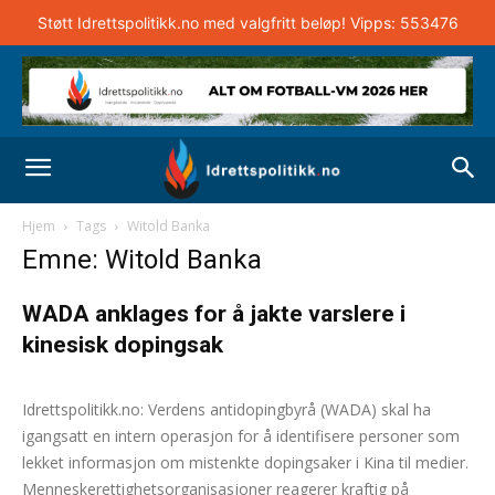
Støtt Idrettspolitikk.no med valgfritt beløp! Vipps: 553476
Hjem
Tags
Witold Banka
Emne: Witold Banka
WADA anklages for å jakte varslere i
kinesisk dopingsak
Andreas Selliaas
-
3. november 2025
0
Idrettspolitikk.no: Verdens antidopingbyrå (WADA) skal ha
igangsatt en intern operasjon for å identifisere personer som
lekket informasjon om mistenkte dopingsaker i Kina til medier.
Menneskerettighetsorganisasjoner reagerer kraftig på