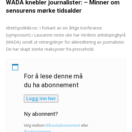
WADA knebler journalister: – Minner om
sensurens mørke tidsalder
Andreas Selliaas
-
14. mars 2025
0
Idrettspolitikk.no: I forkant av sin årlige konferanse
(symposium) i Lausanne neste uke har Verdens antidopingbyrå
(WADA) sendt ut retningslinjer for akkreditering av journalister.
De har skapt sterke reaksjoner fra pressehold.
For å lese denne må
du ha abonnement
Logg inn her
Ny abonnent?
Velg mellom
Månedsabonnement
eller
Årsabonnement
.