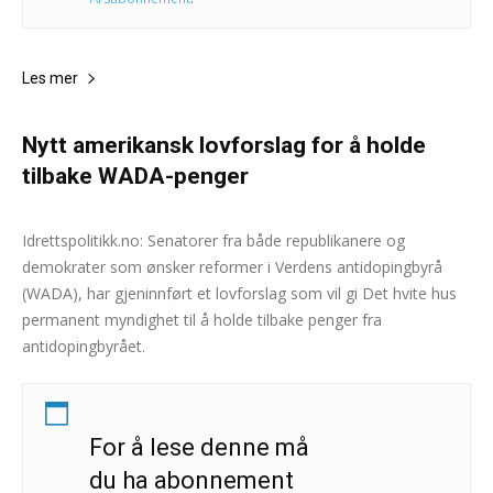
Les mer
Nytt amerikansk lovforslag for å holde
tilbake WADA-penger
Andreas Selliaas
-
27. januar 2025
0
Idrettspolitikk.no: Senatorer fra både republikanere og
demokrater som ønsker reformer i Verdens antidopingbyrå
(WADA), har gjeninnført et lovforslag som vil gi Det hvite hus
permanent myndighet til å holde tilbake penger fra
antidopingbyrået.
For å lese denne må
du ha abonnement