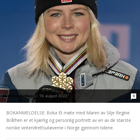
Andreas Selliaas
-
19. august 2022
0
BOKANMELDELSE: Boka Et møte med Maren av Silje Regine
Bråthen er et kjærlig og personlig portrett av en av de største
norske vinteridrettsutøverne i Norge gjennom tidene.