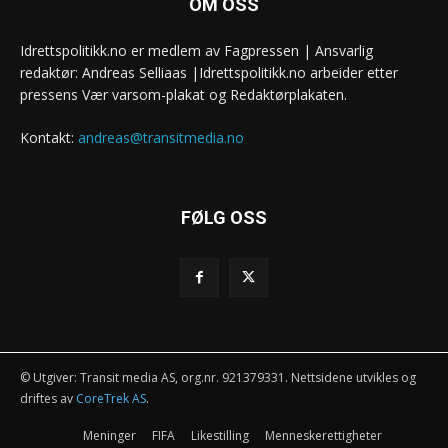
OM OSS
Idrettspolitikk.no er medlem av Fagpressen | Ansvarlig
redaktør: Andreas Selliaas |Idrettspolitikk.no arbeider etter
pressens Vær varsom-plakat og Redaktørplakaten.
Kontakt:
andreas@transitmedia.no
FØLG OSS
© Utgiver: Transit media AS, org.nr. 921379331. Nettsidene utvikles og
driftes av
CoreTrek AS
.
Meninger
FIFA
Likestilling
Menneskerettigheter