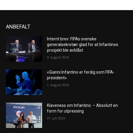
ANBEFALT
Internt brev: FIFAs svenske
generalsekretær glad for at Infantinos
prosjekt ble avblåst
4. august 2026
«Gianni Infantino er ferdig som FIFA-
president»
1. august 2026
Klaveness om Infantino: – Absolutt en
form for utpressing
31. juli 2026