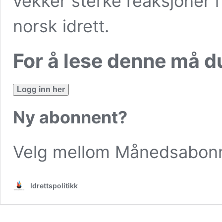
vekker sterke reaksjoner i
norsk idrett.
For å lese denne må 
Logg inn her
Ny abonnent?
Velg mellom
Månedsabon
Idrettspolitikk