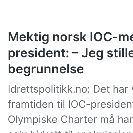
Mektig norsk IOC-me
president: – Jeg sti
begrunnelse
Idrettspolitikk.no: Det ha
framtiden til IOC-preside
Olympiske Charter må han