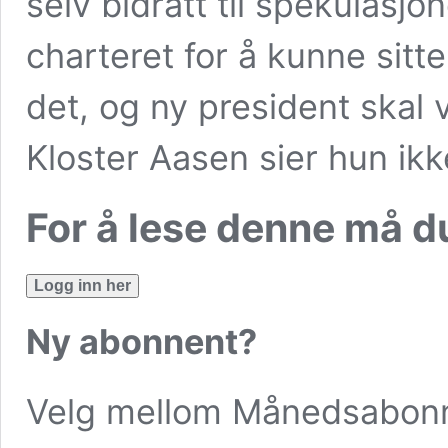
selv bidratt til spekulasj
charteret for å kunne sitt
det, og ny president skal 
Kloster Aasen sier hun ikke
For å lese denne må 
Logg inn her
Ny abonnent?
Velg mellom
Månedsabon