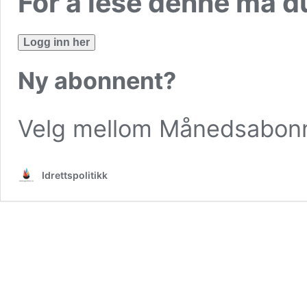
For å lese denne må 
Logg inn her
Ny abonnent?
Velg mellom
Månedsabon
Idrettspolitikk