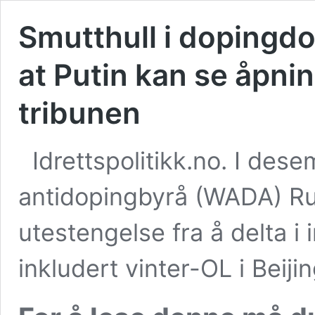
Smutthull i dopingd
at Putin kan se åpni
tribunen
Idrettspolitikk.no. I des
antidopingbyrå (WADA) Ru
utestengelse fra å delta i
inkludert vinter-OL i Beiji